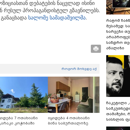
ოზიციასთან დებატების ნაცვლად ისინი
ან რუსულ პროპაგანდისტულ გზავნილებს.
- განაცხადა
სალომე სამადაშვილმა
.
რატომ ჩაბ
მესამედ: ს
ხარვეზი თუ
არაპროფეს
სანდრო თ
ანალიზი
როგორ მოხვდე აქ
ჩაკეტილი 
სამკუთხედ
თამაშები,
ყიდება 7 ოთახიანი
იყიდება 4 ოთახიანი
სისხლის ფ
გარაკი კოჭობაში
ბინა საბურთალოზე