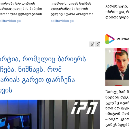
ეტროში სტუდენტის
კვარაცხელიას საქმის
ჯარისკაცი,
არდაცვალების მიზეზი -
ფიგურანტები ხელის
იბრძოდა, 
ნობილია ექსპერტიზის
გულზე ატარა არაერთი
დამთავრები
ასუხი
წელი! ხომ არ იცით
alitravideo.ge
palitravideo.ge
რატომ?! იქნებ იმიტომ
რომ თავად დაუკვეთეს?!“
– ნიკო კვარაცხელიას
დედა განცხადებას
ა
ა
ავრცელებს
პარტია, რომელიც ბარიერს
ება, ნიშნავს, რომ
ხარიას გარეთ დარჩენა
თვის
"სისტემამ 
საქმის ფი
გულზე ატა
ხომ არ იცი
იმიტომ რომ
– ნიკო კვ
განცხადებ