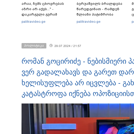
არაა, ჩემს ცხოვრებას
ბერუაშვილს ბრალდება
მ
აზრი არ აქვს..." -
წარედგინათ - რამდენ
გ
დაკარგული გურამ
წლიანი პატიმრობა
ც
დადიანიძის დედის
ემუქრებათ
პ
palitravideo.ge
palitravideo.ge
p
ემოციური მიმართვა
არასრულწლოვნებს?
პოლიტიკა
29.07.2024 / 21:57
რომან გოცირიძე - ნებისმიერი 
ვერ გადალახავს და გარეთ დარჩ
ხელისუფლება არ იცვლება - გა
კატასტროფა იქნება ოპოზიციის