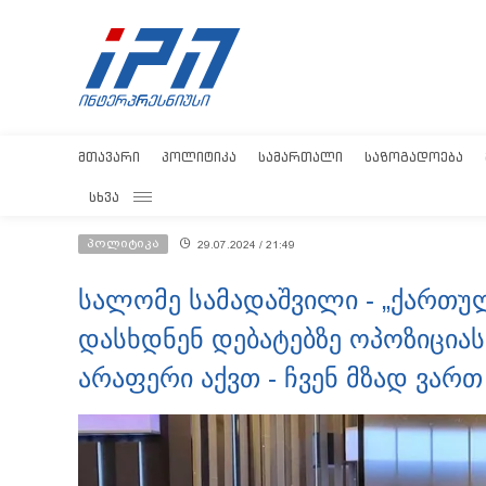
ᲛᲗᲐᲕᲐᲠᲘ
ᲞᲝᲚᲘᲢᲘᲙᲐ
ᲡᲐᲛᲐᲠᲗᲐᲚᲘ
ᲡᲐᲖᲝᲒᲐᲓᲝᲔᲑᲐ
ᲡᲮᲕᲐ
პოლიტიკა
29.07.2024 / 21:49
სალომე სამადაშვილი - „ქართულ
დასხდნენ დებატებზე ოპოზიციას
არაფერი აქვთ - ჩვენ მზად ვართ