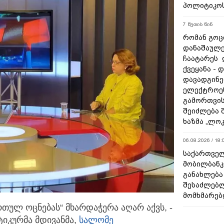
პოლიტიკო
8 წუთის წინ
რომან გოცი
დანაშაულე
ჩაატარეს 
ქვეყანა - 
დავადგინე
ელექტროე
გამორთვის
შეიძლება 
ხაზმა „ლო
06.08.2026 / 18:
საქართველ
მობილბანკ
განახლება
შესაძლებ
მომხმარებ
რთულ ოცნებას“ მხარდაჭერა აღარ აქვს, -
ტიკურმა
მდივანმა,
სალომე