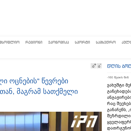
ᲛᲡᲝᲤᲚᲘᲝ
ᲠᲔᲒᲘᲝᲜᲘ
ᲔᲙᲝᲜᲝᲛᲘᲙᲐ
ᲡᲞᲝᲠᲢᲘ
ᲡᲐᲛᲮᲔᲓᲠᲝ
ᲙᲣᲚ
დღის ბო
ა
ა
-159 წუთის წინ
ი ოცნების“ წევრები
ვახუშტი მე
თან, მაგრამ სათქმელი
განცხადებ
ანგაჟირები
რაც შეეხებ
განაჩენს, 
შეზრდილი
ყველაფერს
დათრგუნო