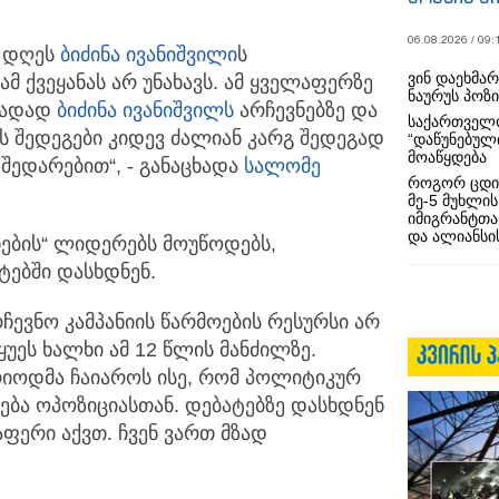
06.08.2026 / 09:
ი დღეს
ბიძინა ივანიშვილი
ს
ვინ დაეხმა
მ ქვეყანას არ უნახავს. ამ ყველაფერზე
ნაურუს პოზ
ირადად
ბიძინა ივანიშვილს
არჩევნებზე და
საქართველო
ს შედეგები კიდევ ძალიან კარგ შედეგად
“დაწუნებულ
მოაწყდება
 შედარებით“, - განაცხადა
სალომე
როგორ ცდი
მე-5 მუხლის
იმიგრანტთა
და ალიანსის
ების“ ლიდერებს მოუწოდებს,
ტებში დასხდნენ.
ჩევნო კამპანიის წარმოების რესურსი არ
ყუეს ხალხი ამ 12 წლის მანძილზე.
რიოდმა ჩაიაროს ისე, რომ პოლიტიკურ
ბა ოპოზიციასთან. დებატებზე დასხდნენ
ფერი აქვთ. ჩვენ ვართ მზად