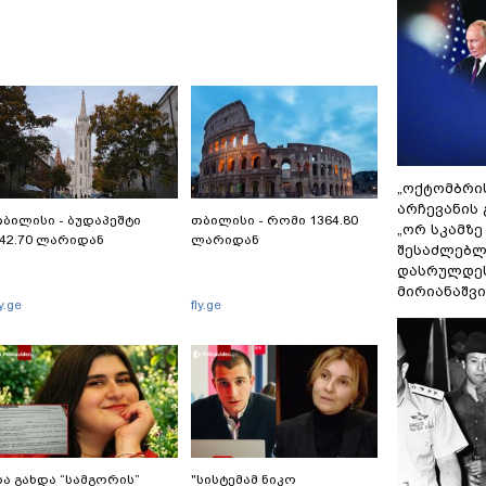
„ოქტომბრი
არჩევანის 
ბილისი - ბუდაპეშტი
თბილისი - რომი 1364.80
„ორ სკამზე
42.70 ლარიდან
ლარიდან
შესაძლებლ
დასრულდეს
მირიანაშვ
ly.ge
fly.ge
ა გახდა “სამგორის”
"სისტემამ ნიკო