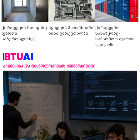
ქირავდება საოფისე
იყიდება 3 ოთახიანი
ქირავდება
ფართი
ბინა ვარკეთილში
სასაწყობე-
საბურთალოზე
საწარმოო ფართი
ლილოში
ბიზნესისა და ტექნოლოგიების უნივერსიტეტი