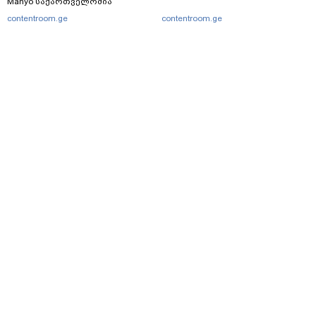
Manyo საქართველოშია
contentroom.ge
contentroom.ge
მთავარი
სერვისები
რეკლამა
თბილისი, იოსებიძის ქ. 49
(+995 32) 2 38 78 00