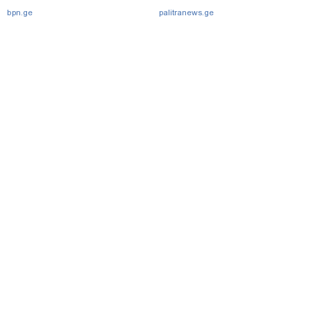
მეგონა, ვიღაც მოიფიქრებდა
bpn.ge
palitranews.ge
და ბიზნესს შეხვდებოდა“
მთავარი
სერვისები
რეკლამა
თბილისი, იოსებიძის ქ. 49
(+995 32) 2 38 78 00
ipnnews@ipn.ge