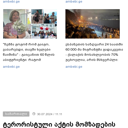
ambebi.ge
ambebi.ge
მაქსიმალური ქულა მიიღო
"ჩემმა გოგომ რომ გაიგო,
ესპანეთის საზღვარი 24 საათში
ვაბარებდი, თავში ხელები
60 000-მა მიგრანტმა გადაკვეთა
წაიშინა" - გაიცანით 60 წლის
- ქალაქის მოსახლეობის 70%
აბიტურიენტი: რატომ
უცხოელია, არის მსხვერპლი:
გადაწყვიტა ბაგრატიონთა
ბოლო ცნობები სეუტადან,
ambebi.ge
ambebi.ge
შთამომავალმა პედაგოგმა
სადაც ადგილობრივებს ქუჩაში
გამოცდებზე გასვლა
გასვლის ეშინიათ
სამართალი
30.07.2024 / 11:11
ტერორისტული აქტის მომზადების