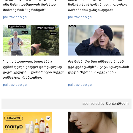
ანი ნასყიდაშვილის პირადი
ნანკა კალატოზიშვილი გიორგი
მიმოწერის "სქრინებს"
ბარამიძის განცხადებას
ავრცელებს
ეხმაურება
palitravideo.ge
palitravideo.ge
"ეს ის ადგილია, საიდანაც
რა მისწერა ნია იმნაძის ბიძამ
გუშინდელი ვიდეო ვირუსულად
ეკა კუპატაძეს? - გიგა ავალიანის
გავრცელდა.... დანარჩენი თქვენ
დედა "სქრინს" აქვეყნებს
განსაჯეთ, რამდენად
შესაძლებელია აქ ადამიანის
palitravideo.ge
palitravideo.ge
გადავარდნა" - რა კადრებს
აქვეყნებს კობა ახალაძე
მლეთიდან, სადაც 12 წლის წინ
sponsored by
ContentRoom
გურამ დადიანიძე გაუჩინარდა?