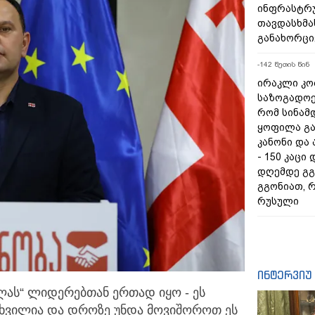
ინფრასტრ
თავდასხმა
განახორც
-142 წუთის წინ
ირაკლი კობ
საზოგადოებ
რომ სინამ
ყოფილა გ
კანონი და
- 150 კაცი
დღემდე გგ
გგონიათ, რ
რუსული
ინტერვიუ
ბოლას“ ლიდერებთან ერთად იყო - ეს
ცხვილია
და დროზე უნდა მოვიშოროთ ეს