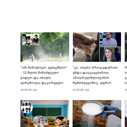
"არ მიმატოვო, გეხვეწები"
"კი, ასეთი პროცედურით
რ
- 12 წლის წინანდელი
უნდა დაეკავებინათ,
ვიდეო და ახალი
არასრულწლოვანის
გარემოება დაკარგული
შემთხვევაშიც, უფრო
ს
ბიჭის საქმეში: რას ამბობს
მსუბუქი ვარიანტი ძნელი
რ
ambebi.ge
ambebi.ge
a
გურამ დადიანიძის დედა
წარმოსადგენია...
წ
ბუნდოვანია, რატომ
აღსრულდა განჩინება
ღამე" - იურისტები