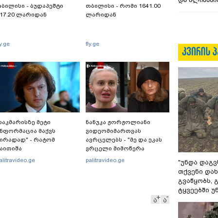
ბილისი - ბუდაპეშტი
თბილისი - რომი 1641.00
17.20 ლარიდან
ლარიდან
ly.ge
fly.ge
საკმარისზე მეტი
ნანუკა ჟორჟოლიანი
ნფორმაცია მაქვს
ვიდეომიმართვას
ირადად" - რატომ
ავრცელებს - "მე და ეკას
აითიშა
ვრცელი მიმოწერა
ელექტროენერგია
გვქონდა"
alitravideo.ge
palitravideo.ge
"უნდა დაგვ
აქართველოს მასშტაბით
თქვენი დახ
ამდენჯერმე: რას ამბობს
გვაწყობს,
რაკლი კობახიძე?
ტყვეებში უ
ა
ა