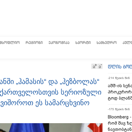
ᲛᲡᲝᲤᲚᲘᲝ
ᲠᲔᲒᲘᲝᲜᲘ
ᲔᲙᲝᲜᲝᲛᲘᲙᲐ
ᲡᲞᲝᲠᲢᲘ
ᲡᲐᲛᲮᲔᲓᲠᲝ
ᲙᲣᲚ
დღის ბო
ა
ა
-214 წუთის წინ
ანში „ჰამასის“ და „ჰეზბოლას“
აშშ-ის სე
საქართველოსთვის სერიოზული
პროკურორი
ტოდ ბლანშ
ვიშოროთ ეს სამარცხვინო
-175 წუთის წინ
Bloomberg 
რომ შავ ზ
ნავთობტან