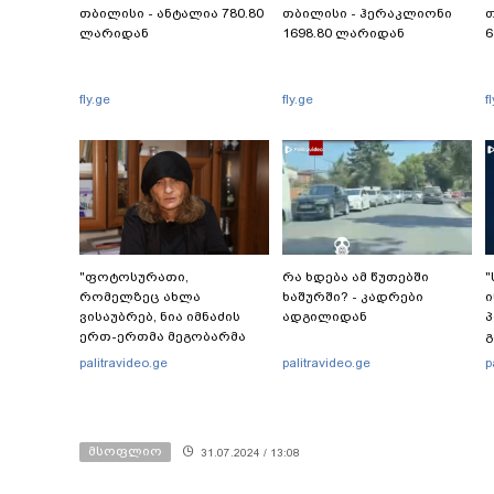
თბილისი - ანტალია 780.80
თბილისი - ჰერაკლიონი
თ
ლარიდან
1698.80 ლარიდან
6
fly.ge
fly.ge
f
"ფოტოსურათი,
რა ხდება ამ წუთებში
"
რომელზეც ახლა
ხაშურში? - კადრები
ი
ვისაუბრებ, ნია იმნაძის
ადგილიდან
პ
ერთ-ერთმა მეგობარმა
გ
გამომიგზავნა..." - ეკა
palitravideo.ge
palitravideo.ge
p
კუპატაძე
ს
რ
ი
მსოფლიო
31.07.2024 / 13:08