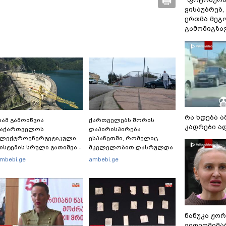
ვისაუბრებ,
ერთმა მეგ
გამომიგზავნ
რა ხდება ა
ამ გამოიწვია
ქართველებს შორის
კადრები ა
საქართველოს
დაპირისპირება
ელექტროენერგეტიკული
ესპანეთში, რომელიც
ისტემის სრული გათიშვა -
მკვლელობით დასრულდა
ას ამბობს სემეკ-ის
- რას წერს
mbebi.ge
ambebi.ge
ევრი
საერთაშორისო მედია:
"მანქანა დიდი სიჩქარით
შეეჯახა ჟორასა და
რაინდის"
ნანუკა ჟო
ვიდეომიმა