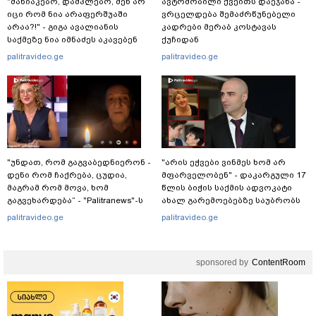
"მანიაკებო, დამპლებო, შენ არ
ავტომობილი ქვეითს დაეჯახა -
იცი რომ ნია არაფერშუაში
ვრცელდება შემაძრწუნებელი
არაა?!" - გიგა ავალიანის
კადრები მერაბ კოსტავას
საქმეზე ნია იმნაძეს აკავებენ
ქუჩიდან
palitravideo.ge
palitravideo.ge
"უნდათ, რომ გაგვაბედნიერონ -
"არის ეჭვები ვინმეს ხომ არ
დენი რომ ჩაქრება, ცუდია,
მფარველობენ" - დაკარგული 17
მაგრამ რომ მოვა, ხომ
წლის ბიჭის საქმის ადვოკატი
გაგვეხარდება“ - "Palitranews"-ს
ახალ გარემოებებზე საუბრობს
პირდეპირ ეთერში გია
palitravideo.ge
palitravideo.ge
ხუხაშვილი სანთლის შუქით
ჩაერთო
sponsored by
ContentRoom