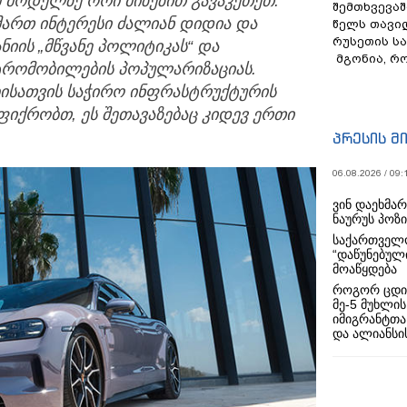
მ მოდელზე ორი მიზეზით გავაკეთეთ:
შემთხვევაშ
მართ ინტერესი ძალიან დიდია და
წელს თავი
რუსეთის ს
ნიის „მწვანე პოლიტიკას“ და
მგონია, რ
ტრომობილების პოპულარიზაციას.
სათვის საჭირო ინფრასტრუქტურის
ფიქრობთ, ეს შეთავაზებაც კიდევ ერთი
პრესის მ
06.08.2026 / 09:
ვინ დაეხმა
ნაურუს პოზ
საქართველო
“დაწუნებულ
მოაწყდება
როგორ ცდი
მე-5 მუხლის
იმიგრანტთა
და ალიანსის