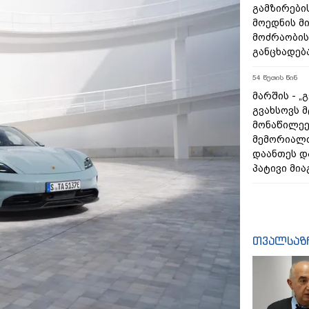
გამზირების
მოედნის მ
მოძრაობის
განცხადებ
54 წუთის წინ
მარშის - „
გვახსოვს მ
მონაწილეე
მემორიალ
დაანთეს დ
პატივი მია
თვალსაზ