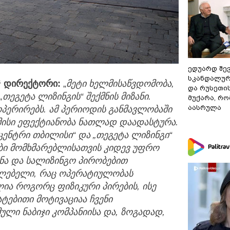
ედუარდ შე
სკანდალურ
“
დირექტორი:
„
მეტი ხელმისაწვდომობა,
და რუსეთი
„
თეგეტა ლიზინგის
“
შექმნის მიზანი.
მუქარა, რო
აასრულა
 ოპერირებს. ამ პერიოდის განმავლობაში
მისი ეფექტიანობა ნათლად დაადასტურა.
ცენტრი თბილისი
“
და
„
თეგეტა ლიზინგი
“
ბი მომხმარებლისათვის კიდევ უფრო
ნა და სალიზინგო პირობებით
ძლებელი
, რაც ოპერატიულობას
ია როგორც ფიზიკური პირების,
ისე
ატებითი მოტივაციაა ჩვენი
ული ნაბიჯი კომპანიის
ა
და
,
ზოგადად
,