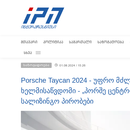
ᲛᲗᲐᲕᲐᲠᲘ
ᲞᲝᲚᲘᲢᲘᲙᲐ
ᲡᲐᲛᲐᲠᲗᲐᲚᲘ
ᲡᲐᲖᲝᲒᲐᲓᲝᲔᲑᲐ
ᲡᲮᲕᲐ
საზოგადოება
01.08.2024 / 15:26
Porsche Taycan 2024 - უფრო მ
ხელმისაწვდომი - „პორშე ცენტრ
სალიზინგო პირობები