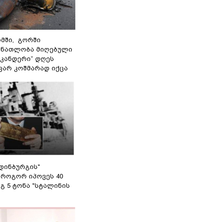
მში, გორში
 ნათლობა მიღებული
სკანდერი“ დღეს
ვარ კოშმარად იქცა
დინბურგის"
 როგორ იპოვეს 40
გ 5 ტონა "სტალინის