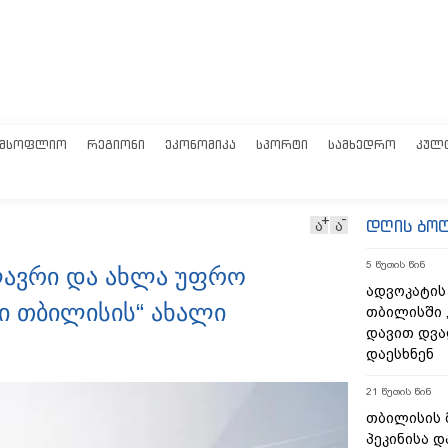
ᲛᲡᲝᲤᲚᲘᲝ
ᲠᲔᲒᲘᲝᲜᲘ
ᲔᲙᲝᲜᲝᲛᲘᲙᲐ
ᲡᲞᲝᲠᲢᲘ
ᲡᲐᲛᲮᲔᲓᲠᲝ
ᲙᲣᲚ
დღის ბო
ა
ა
5 წუთის წინ
ძლავრი და ახლა უფრო
ადვოკატის
ი თბილისის“ ახალი
თბილისში 
დავით დვა
დაესხნენ
21 წუთის წინ
თბილისის 
პეკინისა დ