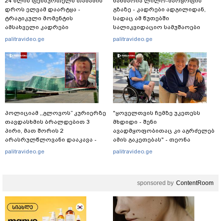
24 წლის ფეხბურთელს თამაშის
ხანძარია ლილო-მარყოფის
დროს ელვამ დაარტყა -
გზაზე - კადრები ადგილიდან,
ტრაგიკული მომენტის
სადაც ამ წუთებში
ამსახველი კადრები
სალიკვიდაციო სამუშაოები
ტაილანდიდან მედიაში
მიმდინარეობს
palitravideo.ge
palitravideo.ge
ვრცელდება
პოლიციამ ,,გლოვოს” კურიერზე
"ყოველთვის ჩემზე უკეთესს
თავდასხმის ბრალდებით 3
მხდიდი - შენი
პირი, მათ შორის 2
ავადმყოფობითაც კი აგრძელებ
არასრულწლოვანი დააკავა -
ამის გაკეთებას" - თეონა
შსს ინფორმაციას ავრცელებს
კონტრიძე მეუღლეს ემოციურ
palitravideo.ge
palitravideo.ge
"პოსტს" უძღვნის
sponsored by
ContentRoom