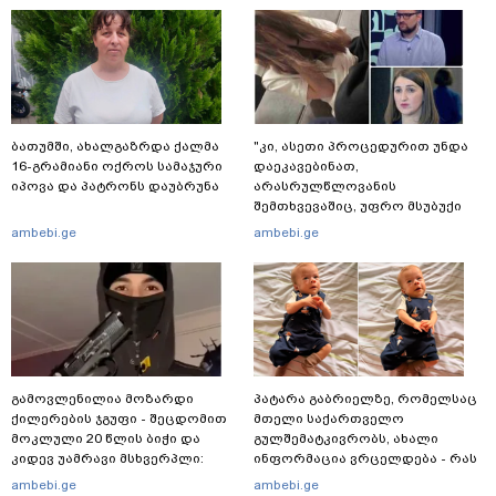
ბათუმში, ახალგაზრდა ქალმა
"კი, ასეთი პროცედურით უნდა
16-გრამიანი ოქროს სამაჯური
დაეკავებინათ,
იპოვა და პატრონს დაუბრუნა
არასრულწლოვანის
შემთხვევაშიც, უფრო მსუბუქი
ვარიანტი ძნელი
ambebi.ge
ambebi.ge
წარმოსადგენია... ბუნდოვანია,
რატომ აღსრულდა განჩინება
ღამე" - იურისტები
გამოვლენილია მოზარდი
პატარა გაბრიელზე, რომელსაც
ქილერების ჯგუფი - შეცდომით
მთელი საქართველო
მოკლული 20 წლის ბიჭი და
გულშემატკივრობს, ახალი
კიდევ უამრავი მსხვერპლი:
ინფორმაცია ვრცელდება - რას
რომელ ქვეყნამდე მივიდა
წერს ბიჭუნას დედა?
ambebi.ge
ambebi.ge