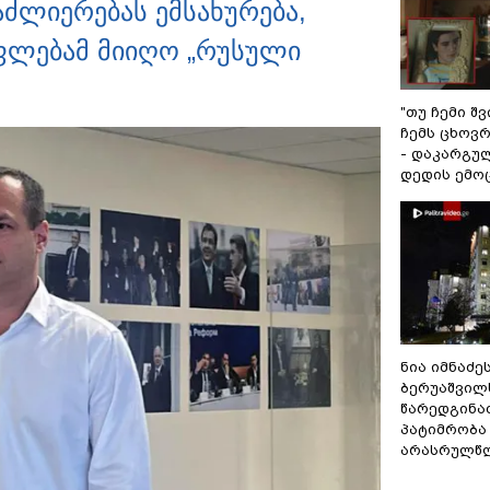
ძლიერებას ემსახურება,
ფლებამ მიიღო „რუსული
"თუ ჩემი შ
ჩემს ცხოვრე
- დაკარგუ
დედის ემო
ნია იმნაძე
ბერუაშვილ
წარედგინა
პატიმრობა
არასრულწ