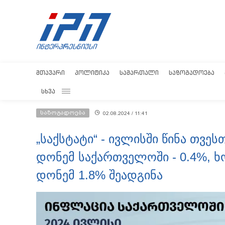
ᲛᲗᲐᲕᲐᲠᲘ
ᲞᲝᲚᲘᲢᲘᲙᲐ
ᲡᲐᲛᲐᲠᲗᲐᲚᲘ
ᲡᲐᲖᲝᲒᲐᲓᲝᲔᲑᲐ
ᲡᲮᲕᲐ
საზოგადოება
02.08.2024 / 11:41
„საქსტატი“ - ივლისში წინა თვე
დონემ საქართველოში - 0.4%,
დონემ 1.8% შეადგინა