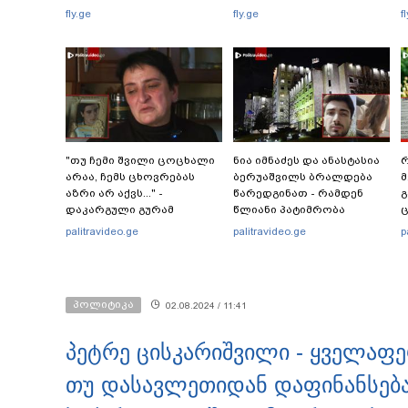
fly.ge
fly.ge
f
"თუ ჩემი შვილი ცოცხალი
ნია იმნაძეს და ანასტასია
რ
არაა, ჩემს ცხოვრებას
ბერუაშვილს ბრალდება
მ
აზრი არ აქვს..." -
წარედგინათ - რამდენ
გ
დაკარგული გურამ
წლიანი პატიმრობა
ც
დადიანიძის დედის
ემუქრებათ
პ
palitravideo.ge
palitravideo.ge
p
ემოციური მიმართვა
არასრულწლოვნებს?
პოლიტიკა
02.08.2024 / 11:41
პეტრე ცისკარიშვილი - ყველაფე
თუ დასავლეთიდან დაფინანსება