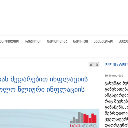
ᲛᲡᲝᲤᲚᲘᲝ
ᲠᲔᲒᲘᲝᲜᲘ
ᲔᲙᲝᲜᲝᲛᲘᲙᲐ
ᲡᲞᲝᲠᲢᲘ
ᲡᲐᲛᲮᲔᲓᲠᲝ
ᲙᲣᲚ
დღის ბო
ა
ა
19 წუთის წინ
სთან შედარებით ინფლაციის
ვახუშტი მე
 ხოლო წლიური ინფლაციის
განცხადებ
ანგაჟირები
რაც შეეხებ
განაჩენს, 
შეზრდილი
ყველაფერს
დათრგუნო