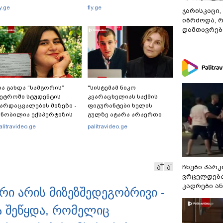
ly.ge
fly.ge
ჯარისკაცი,
იბრძოდა, 
დამთავრები
ა გახდა “სამგორის”
"სისტემამ ნიკო
ეტროში სტუდენტის
კვარაცხელიას საქმის
არდაცვალების მიზეზი -
ფიგურანტები ხელის
ნობილია ექსპერტიზის
გულზე ატარა არაერთი
ასუხი
წელი! ხომ არ იცით
alitravideo.ge
palitravideo.ge
რატომ?! იქნებ იმიტომ
რომ თავად დაუკვეთეს?!“
– ნიკო კვარაცხელიას
დედა განცხადებას
ჩხუბი პარკ
ა
ა
ავრცელებს
ვრცელდება
კადრები ა
რი არის მიზეზშედეგობრივი -
 შეწყდა, რომელიც