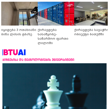
იყიდება 3 ოთახიანი
ქირავდება
ქირავდება სავაჭრ
ბინა ლისის ტბაზე
სასაწყობე-
ობიექტი ბათუმში
საწარმოო ფართი
ლილოში
ბიზნესისა და ტექნოლოგიების უნივერსიტეტი