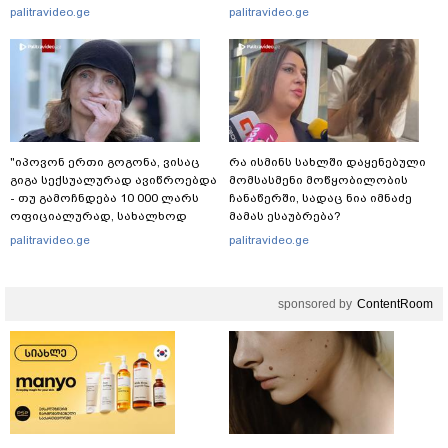
რა ინფორმაციას ავრცელებს
გამოსული ინფორმაციაა ეს" -
palitravideo.ge
palitravideo.ge
ადვოკატი?
ეკა კუპატაძე
"იპოვონ ერთი გოგონა, ვისაც
რა ისმინს სახლში დაყენებული
გიგა სექსუალურად ავიწროებდა
მომსასმენი მოწყობილობის
- თუ გამოჩნდება 10 000 ლარს
ჩანაწერში, სადაც ნია იმნაძე
ოფიციალურად, სახალხოდ
მამას ესაუბრება?
გადავცემ" - ეკა კუპატაძე
palitravideo.ge
palitravideo.ge
განცხადებას ავრცელებს
sponsored by
ContentRoom