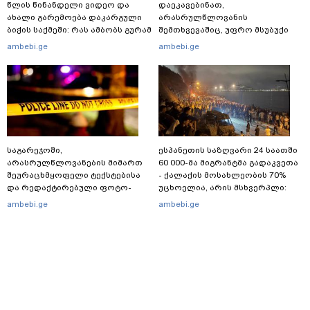
წლის წინანდელი ვიდეო და
დაეკავებინათ,
ახალი გარემოება დაკარგული
არასრულწლოვანის
ბიჭის საქმეში: რას ამბობს გურამ
შემთხვევაშიც, უფრო მსუბუქი
დადიანიძის დედა
ვარიანტი ძნელი
ambebi.ge
ambebi.ge
წარმოსადგენია... ბუნდოვანია,
რატომ აღსრულდა განჩინება
ღამე" - იურისტები
საგარეჯოში,
ესპანეთის საზღვარი 24 საათში
არასრულწლოვანების მიმართ
60 000-მა მიგრანტმა გადაკვეთა
შეურაცხმყოფელი ტექსტებისა
- ქალაქის მოსახლეობის 70%
და რედაქტირებული ფოტო-
უცხოელია, არის მსხვერპლი:
ვიდეომასალის გავრცელების
ბოლო ცნობები სეუტადან,
ambebi.ge
ambebi.ge
ფაქტზე, შსს განცხადებას
სადაც ადგილობრივებს ქუჩაში
ავრცელებს
გასვლის ეშინიათ