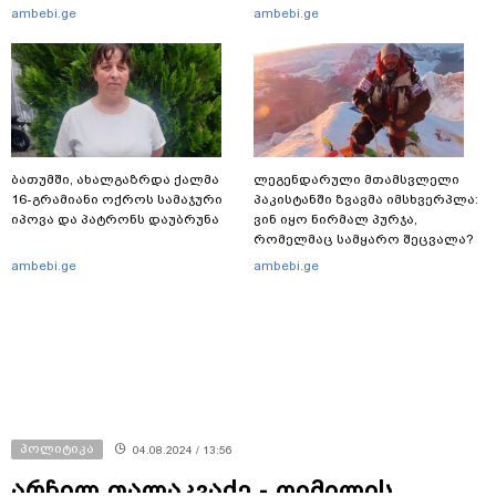
წერს ბიჭუნას დედა?
რომელ ქვეყნამდე მივიდა
ambebi.ge
ambebi.ge
კვალი მასშტაბური
სპეცოპერაციის შემდეგ
ბათუმში, ახალგაზრდა ქალმა
ლეგენდარული მთამსვლელი
16-გრამიანი ოქროს სამაჯური
პაკისტანში ზვავმა იმსხვერპლა:
იპოვა და პატრონს დაუბრუნა
ვინ იყო ნირმალ პურჯა,
რომელმაც სამყარო შეცვალა?
ambebi.ge
ambebi.ge
პოლიტიკა
04.08.2024 / 13:56
არჩილ თალაკვაძე - ღიმილის