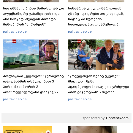
ნია იმნაძის ბებია მიმართვას და
ხანძარია ლილო-მარყოფის
ალექსანდრე გაბაშვილისა და
გზაზე - კადრები ადგილიდან,
ანი ნასყიდაშვილის პირადი
სადაც ამ წუთებში
მიმოწერის "სქრინებს"
სალიკვიდაციო სამუშაოები
ავრცელებს
მიმდინარეობს
palitravideo.ge
palitravideo.ge
პოლიციამ ,,გლოვოს” კურიერზე
"ყოველთვის ჩემზე უკეთესს
თავდასხმის ბრალდებით 3
მხდიდი - შენი
პირი, მათ შორის 2
ავადმყოფობითაც კი აგრძელებ
არასრულწლოვანი დააკავა -
ამის გაკეთებას" - თეონა
შსს ინფორმაციას ავრცელებს
კონტრიძე მეუღლეს ემოციურ
palitravideo.ge
palitravideo.ge
"პოსტს" უძღვნის
sponsored by
ContentRoom