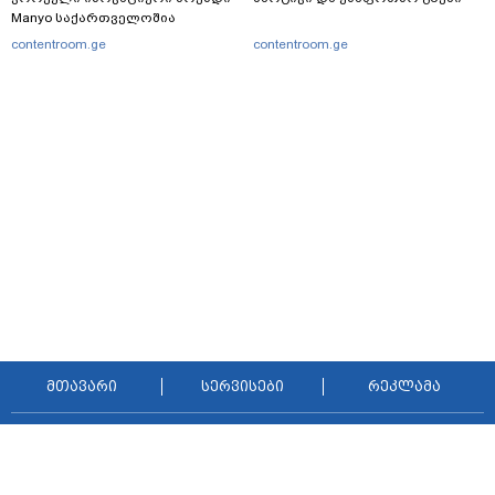
Manyo საქართველოშია
contentroom.ge
contentroom.ge
მთავარი
სერვისები
რეკლამა
თბილისი, იოსებიძის ქ. 49
(+995 32) 2 38 78 00