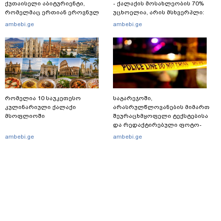
ქუთაისელი აბიტურიენტი,
- ქალაქის მოსახლეობის 70%
რომელმაც ერთიან ეროვნულ
უცხოელია, არის მსხვერპლი:
გამოცდებზე, ყველა საგანში
ბოლო ცნობები სეუტადან,
ambebi.ge
ambebi.ge
მაქსიმალური ქულა მიიღო
სადაც ადგილობრივებს ქუჩაში
გასვლის ეშინიათ
რომელია 10 საუკეთესო
საგარეჯოში,
კულინარიული ქალაქი
არასრულწლოვანების მიმართ
მსოფლიოში
შეურაცხმყოფელი ტექსტებისა
და რედაქტირებული ფოტო-
ვიდეომასალის გავრცელების
ambebi.ge
ambebi.ge
ფაქტზე, შსს განცხადებას
ავრცელებს