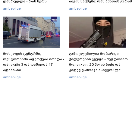
დასრულდა - რას წერს
ბიჭის საქმეში: რას ამბობს გურამ
საერთაშორისო მედია: "მანქანა
დადიანიძის დედა
ambebi.ge
ambebi.ge
დიდი სიჩქარით შეეჯახა ჟორასა
და რაინდის"
მოსკოვის ცენტრში,
გამოვლენილია მოზარდი
რესტორანში აფეთქება მოხდა -
ქილერების ჯგუფი - შეცდომით
დაიღუპა 3 და დაშავდა 17
მოკლული 20 წლის ბიჭი და
ადამიანი
კიდევ უამრავი მსხვერპლი:
რომელ ქვეყნამდე მივიდა
ambebi.ge
ambebi.ge
კვალი მასშტაბური
სპეცოპერაციის შემდეგ