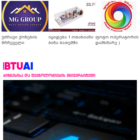
უძრავი ქონების
იყიდება 1 ოთახიანი
ფოტო ოპერატორის 
მრჩეველი
ბინა ბათუმში
დამხმარე )
ბიზნესისა და ტექნოლოგიების უნივერსიტეტი