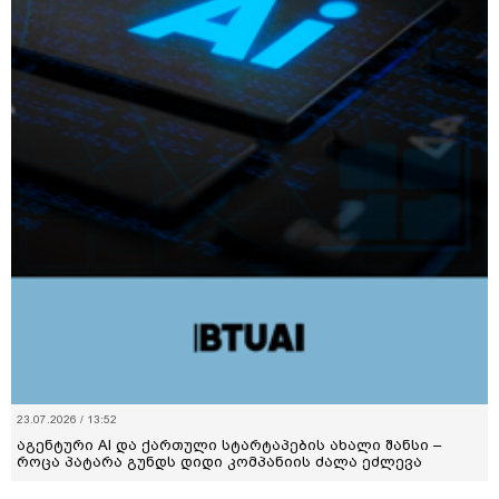
23.07.2026 / 13:52
აგენტური AI და ქართული სტარტაპების ახალი შანსი –
როცა პატარა გუნდს დიდი კომპანიის ძალა ეძლევა