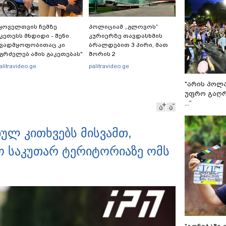
ყოველთვის ჩემზე
პოლიციამ ,,გლოვოს”
კეთესს მხდიდი - შენი
კურიერზე თავდასხმის
ავადმყოფობითაც კი
ბრალდებით 3 პირი, მათ
გრძელებ ამის გაკეთებას"
შორის 2
 თეონა კონტრიძე
არასრულწლოვანი
alitravideo.ge
palitravideo.ge
მეუღლეს ემოციურ
დააკავა - შსს
პოსტს" უძღვნის
ინფორმაციას ავრცელებს
"არის პოლ
უფრო გაღრ
...“
ა
ა
ულ კითხვებს მისვამთ,
ლო საკუთარ ტერიტორიაზე ომს