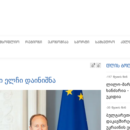
ᲛᲡᲝᲤᲚᲘᲝ
ᲠᲔᲒᲘᲝᲜᲘ
ᲔᲙᲝᲜᲝᲛᲘᲙᲐ
ᲡᲞᲝᲠᲢᲘ
ᲡᲐᲛᲮᲔᲓᲠᲝ
ᲙᲣᲚ
დღის ბო
ა
ა
-117 წუთის წინ
 ელჩი დაინიშნა
ლილო-მარ
ხანძარია -
უკიდია
-35 წუთის წინ
ბულგარეთ
დაკავშირე
უკრაინის 