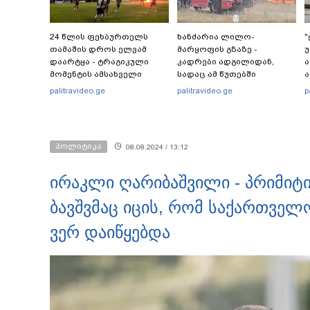
24 წლის ფეხბურთელს
ხანძარია ლილო-
"
თამაშის დროს ელვამ
მარყოფის გზაზე -
უ
დაარტყა - ტრაგიკული
კადრები ადგილიდან,
მომენტის ამსახველი
სადაც ამ წუთებში
ა
კადრები ტაილანდიდან
სალიკვიდაციო
-
palitravideo.ge
palitravideo.ge
p
მედიაში ვრცელდება
სამუშაოები
მიმდინარეობს
"
პოლიტიკა
08.08.2024 / 13:12
ირაკლი ღარიბაშვილი - პრიმიტი
ბავშვმაც იცის, რომ საქართვე
ვერ დაიწყებდა