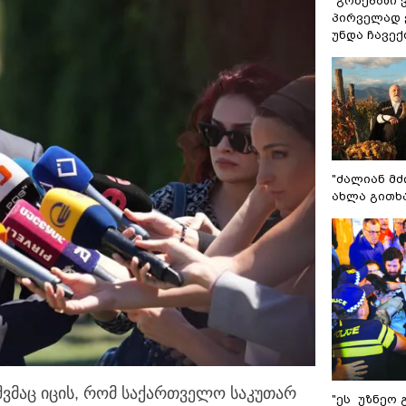
"გონებაში 
პირველად ვ
უნდა ჩავე
"ძალიან მძ
ახლა გითხ
ვშვმაც იცის, რომ საქართველო საკუთარ
"ეს უზნეო 