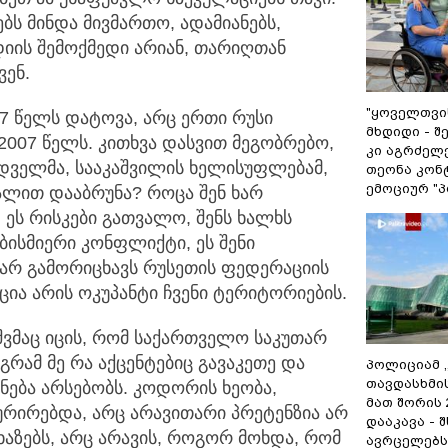
ბს მინდა მივმართო, ადამიანებს,
იის შემოქმედი არიან, თარიღთან
ვენ.
"ყოველთვის
07 წელს დატოვა, არც ერთი რუსი
მხდიდი - 
2007 წელს. კითხვა დასვით მეგობრებო,
კი აგრძელე
იდველმა, სააკაშვილის ხელისუფლებამ,
თეონა კონ
ემოციურ "პ
ალით დააბრუნა? როცა შენ ხარ
 ეს რისკები გათვალო, შენს ხალხს
ებისმიერი კონფლიქტი, ეს შენი
ს არ გამორიცხავს რუსეთის ფედერაციის
ია არის ოკუპანტი ჩვენი ტერიტორიების.
ვშვმაც იცის, რომ საქართველო საკუთარ
გრამ მე რა აქცენტებიც გავაკეთე და
პოლიციამ 
თავდასხმი
ება არსებობს. კოდორის ხეობა,
მათ შორის
რირებდა, არც არავითარი პრეტენზია არ
დააკავა - 
ხაზებს, არც არავის, როგორ მოხდა, რომ
ავრცელებს