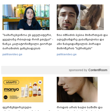
გადავარდნა" - რა კადრებს
აქვეყნებს კობა ახალაძე
მლეთიდან, სადაც 12 წლის წინ
გურამ დადიანიძე გაუჩინარდა?
"სა­მარ­ცხვი­ნოა ეს ყვე­ლა­ფე­რი,
ნია იმნაძის ბებია მიმართვას და
ყვე­ლა­ზე რბი­ლად რომ ვთქვა!" -
ალექსანდრე გაბაშვილისა და
ნანკა კალატოზიშვილი გიორგი
ანი ნასყიდაშვილის პირადი
ბარამიძის განცხადებას
მიმოწერის "სქრინებს"
ეხმაურება
ავრცელებს
palitravideo.ge
palitravideo.ge
sponsored by
ContentRoom
ფერმენტირებული
როდის არის ხალი საშიში და