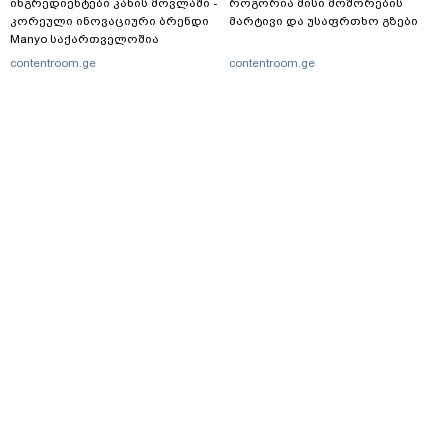
ინგრედიენტები კანის მოვლაში -
როგორია მისი მოშორების
კორეული ინოვაციური ბრენდი
მარტივი და უსაფრთხო გზები
Manyo საქართველოშია
contentroom.ge
contentroom.ge
მთავარი
სერვისები
რეკლამა
თბილისი, იოსებიძის ქ. 49