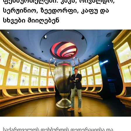
ფეხბურთელები: კაკა, რივალდო,
სერჟინიო, ზეედორფი, კაფუ და
სხვები მიიღებენ
საქართველოს ფეხბურთის ფედერაციისა და