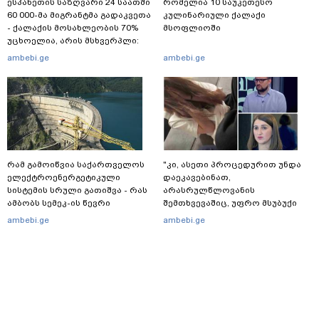
ესპანეთის საზღვარი 24 საათში
რომელია 10 საუკეთესო
60 000-მა მიგრანტმა გადაკვეთა
კულინარიული ქალაქი
- ქალაქის მოსახლეობის 70%
მსოფლიოში
უცხოელია, არის მსხვერპლი:
ბოლო ცნობები სეუტადან,
ambebi.ge
ambebi.ge
სადაც ადგილობრივებს ქუჩაში
გასვლის ეშინიათ
რამ გამოიწვია საქართველოს
"კი, ასეთი პროცედურით უნდა
ელექტროენერგეტიკული
დაეკავებინათ,
სისტემის სრული გათიშვა - რას
არასრულწლოვანის
ამბობს სემეკ-ის წევრი
შემთხვევაშიც, უფრო მსუბუქი
ვარიანტი ძნელი
ambebi.ge
ambebi.ge
წარმოსადგენია... ბუნდოვანია,
რატომ აღსრულდა განჩინება
ღამე" - იურისტები