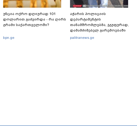
უნცია ოქრო დღიურად 101
აჭარის პოლიციის
დოლარით გაძვირდა - რა ღირს
დეპარტამენტის
გრამი საქართველოში?
თანამშრომლებმა, ჯგუფურად,
დამამძიმებელ გარემოებაში
ჩადენილი განზრახ
bpn.ge
palitranews.ge
მკვლელობის მცდელობისა და
ცეცხლსასროლი იარაღის
მართლსაწინააღდმეგო შეძენა-
შენახვა-ტარებისთვის ძებნილი
პირი დააკავა
მთავარი
სერვისები
რეკლამა