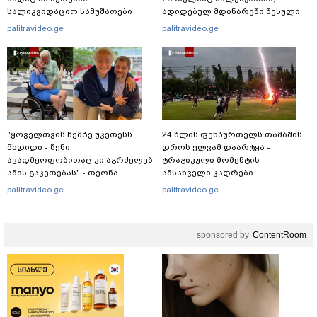
სალიკვიდაციო სამუშაოები
ადიდებულ მდინარეში შესული
მიმდინარეობს
დედა-შვილი გადაარჩინა,
palitravideo.ge
palitravideo.ge
ცოცხალი იპოვეს: ცნობილია
მისი ვინაობა
"ყოველთვის ჩემზე უკეთესს
24 წლის ფეხბურთელს თამაშის
მხდიდი - შენი
დროს ელვამ დაარტყა -
ავადმყოფობითაც კი აგრძელებ
ტრაგიკული მომენტის
ამის გაკეთებას" - თეონა
ამსახველი კადრები
კონტრიძე მეუღლეს ემოციურ
ტაილანდიდან მედიაში
palitravideo.ge
palitravideo.ge
"პოსტს" უძღვნის
ვრცელდება
sponsored by
ContentRoom