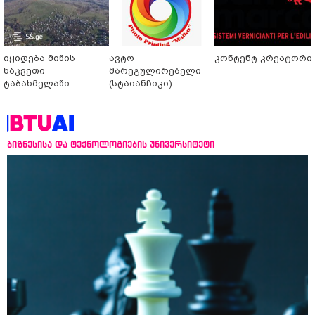
იყიდება მიწის
ავტო
კონტენტ კრეატორი
ნაკვეთი
მარეგულირებელი
ტაბახმელაში
(სტაიანჩიკი)
ბიზნესისა და ტექნოლოგიების უნივერსიტეტი