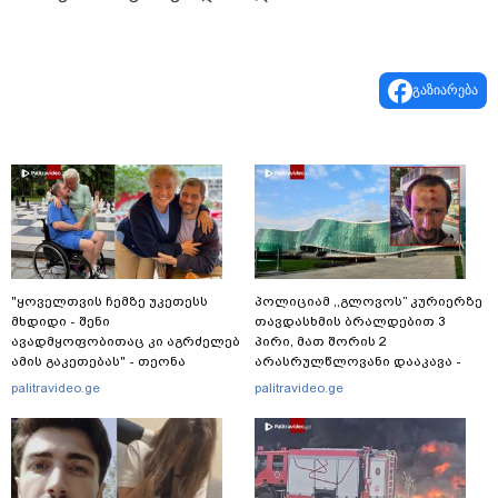
გაზიარება
"ყოველთვის ჩემზე უკეთესს
პოლიციამ ,,გლოვოს” კურიერზე
მხდიდი - შენი
თავდასხმის ბრალდებით 3
ავადმყოფობითაც კი აგრძელებ
პირი, მათ შორის 2
ამის გაკეთებას" - თეონა
არასრულწლოვანი დააკავა -
კონტრიძე მეუღლეს ემოციურ
შსს ინფორმაციას ავრცელებს
palitravideo.ge
palitravideo.ge
"პოსტს" უძღვნის