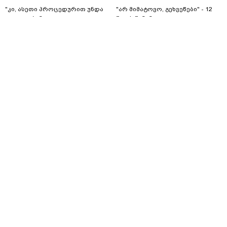
"კი, ასეთი პროცედურით უნდა
"არ მიმატოვო, გეხვეწები" - 12
დაეკავებინათ,
წლის წინანდელი ვიდეო და
არასრულწლოვანის
ახალი გარემოება დაკარგული
შემთხვევაშიც, უფრო მსუბუქი
ბიჭის საქმეში: რას ამბობს გურამ
ვარიანტი ძნელი
დადიანიძის დედა
ambebi.ge
ambebi.ge
წარმოსადგენია... ბუნდოვანია,
რატომ აღსრულდა განჩინება
ღამე" - იურისტები
მთავარი
სერვისები
რეკლამა