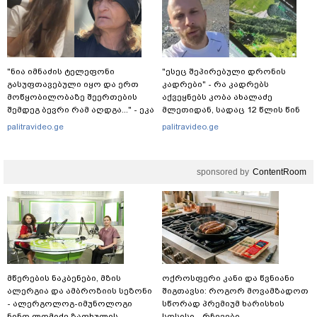
"ნია იმნაძის ტელეფონი
"ესეც შეპირებული დრონის
გასუფთავებული იყო და ერთ
კადრები" - რა კადრებს
მოწყობილობაზე შეერთების
აქვეყნებს კობა ახალაძე
შემდეგ ბევრი რამ აღდგა..." - ეკა
მლეთიდან, სადაც 12 წლის წინ
კუპატაძე
გურამ დადიანიძე გაუჩინარდა?
palitravideo.ge
palitravideo.ge
sponsored by
ContentRoom
მწერების ნაკბენები, მზის
ოქროსფერი კანი და წვნიანი
ალერგია და ამბროზიის სეზონი
შიგთავსი: როგორ მოვამზადოთ
- ალერგოლოგ-იმუნოლოგი
სწორად პრემიუმ ხარისხის
ნინო ლომიძე ზაფხულის
სოსისი - რჩევები