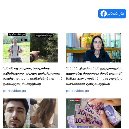
გაზიარება
"ეს ის ადგილია, საიდანაც
"სა­მარ­ცხვი­ნოა ეს ყვე­ლა­ფე­რი,
გუშინდელი ვიდეო ვირუსულად
ყვე­ლა­ზე რბი­ლად რომ ვთქვა!" -
გავრცელდა.... დანარჩენი თქვენ
ნანკა კალატოზიშვილი გიორგი
განსაჯეთ, რამდენად
ბარამიძის განცხადებას
შესაძლებელია აქ ადამიანის
ეხმაურება
palitravideo.ge
palitravideo.ge
გადავარდნა" - რა კადრებს
აქვეყნებს კობა ახალაძე
მლეთიდან, სადაც 12 წლის წინ
გურამ დადიანიძე გაუჩინარდა?