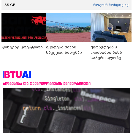
SS.GE
როგორ მოხვდე აქ
კონტენტ კრეატორი
იყიდება მიწის
ქირავდება 3
ნაკვეთი ბათუმში
ოთახიანი ბინა
საბურთალოზე
ბიზნესისა და ტექნოლოგიების უნივერსიტეტი