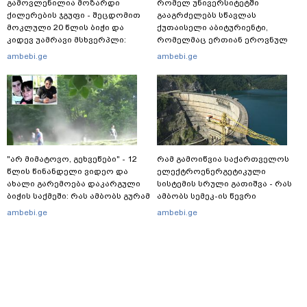
გამოვლენილია მოზარდი
რომელ უნივერსიტეტში
ქილერების ჯგუფი - შეცდომით
გააგრძელებს სწავლას
მოკლული 20 წლის ბიჭი და
ქუთაისელი აბიტურიენტი,
კიდევ უამრავი მსხვერპლი:
რომელმაც ერთიან ეროვნულ
რომელ ქვეყნამდე მივიდა
გამოცდებზე, ყველა საგანში
ambebi.ge
ambebi.ge
კვალი მასშტაბური
მაქსიმალური ქულა მიიღო
სპეცოპერაციის შემდეგ
"არ მიმატოვო, გეხვეწები" - 12
რამ გამოიწვია საქართველოს
წლის წინანდელი ვიდეო და
ელექტროენერგეტიკული
ახალი გარემოება დაკარგული
სისტემის სრული გათიშვა - რას
ბიჭის საქმეში: რას ამბობს გურამ
ამბობს სემეკ-ის წევრი
დადიანიძის დედა
ambebi.ge
ambebi.ge