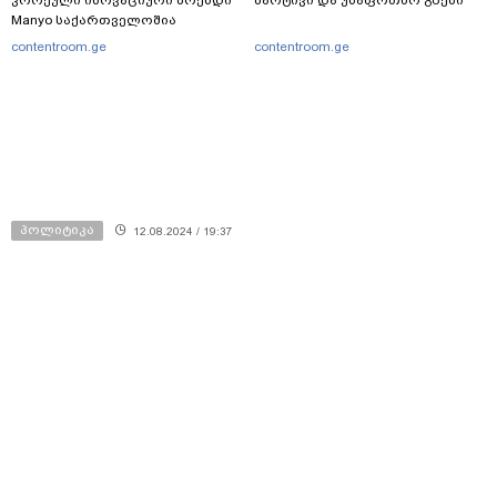
კორეული ინოვაციური ბრენდი
მარტივი და უსაფრთხო გზები
Manyo საქართველოშია
contentroom.ge
contentroom.ge
პოლიტიკა
12.08.2024 / 19:37
პოლიტიკური გაერთიანება
„კოალიცია ცვლილებისთვის -
გვარამია, მელია, გირჩი, დროას“
ტყიბულის ოფისი გაიხსნა