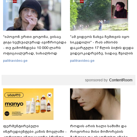
"იპოვონ ერთი გოგონა, ვისაც
"ამ ვიდეოს ნახვა ჩემთვის იყო
გიგა სექსუალურად ავიწროებდა
სიკვდილი" - რას ამბობს
- თუ გამოჩნდება 10 000 ლარს
დაკარგული 17 წლის ბიჭის დედა
ოფიციალურად, სახალხოდ
ვიდეოკადრებზე, სადაც შვილის
გადავცემ" - ეკა კუპატაძე
განწირული ვედრების ხმა
palitravideo.ge
palitravideo.ge
განცხადებას ავრცელებს
ამოიცნო
sponsored by
ContentRoom
ფერმენტირებული
როდის არის ხალი საშიში და
ინგრედიენტები კანის მოვლაში -
როგორია მისი მოშორების