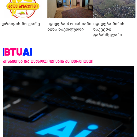
დრაივის მოლარე
იყიდება 4 ოთახიანი
იყიდება მიწის
ბინა ნავთლუღში
ნაკვეთი
ტაბახმელაში
ბიზნესისა და ტექნოლოგიების უნივერსიტეტი