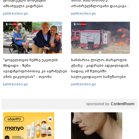
ტრაგიკული მომენტის
პირი, მათ შორის 2
ამსახველი კადრები
არასრულწლოვანი დააკავა -
ტაილანდიდან მედიაში
შსს ინფორმაციას ავრცელებს
palitravideo.ge
palitravideo.ge
ვრცელდება
"ყოველთვის ჩემზე უკეთესს
ხანძარია ლილო-მარყოფის
მხდიდი - შენი
გზაზე - კადრები ადგილიდან,
ავადმყოფობითაც კი აგრძელებ
სადაც ამ წუთებში
ამის გაკეთებას" - თეონა
სალიკვიდაციო სამუშაოები
კონტრიძე მეუღლეს ემოციურ
მიმდინარეობს
palitravideo.ge
palitravideo.ge
"პოსტს" უძღვნის
sponsored by
ContentRoom