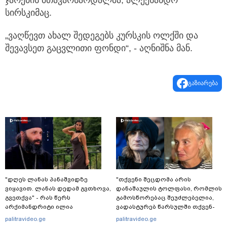
ჯარების მთავარსარდალმა, ალექსანდრ
სირსკიმაც.
„ვაღწევთ ახალ შედეგებს კურსკის ოლქში და
შევავსეთ გაცვლითი ფონდი“, - აღნიშნა მან.
გაზიარება
"დღეს ლანას პანაშვიდზე
"თქვენი შეცდომა არის
ვიყავით. ლანას დედამ გვთხოვა,
დანაშაულის ტოლფასი, რომ­ლის
გვეთქვა" - რას წერს
გა­მოს­წო­რე­ბაც შე­უძ­ლე­ბე­ლია,
არქიმანდრიტი ილია
ვა­დას­ტუ­რებ წარ­სულ­ში თქვენ­
თოლორაია სოციალურ
და­მი დიდ პა­ტი­ვის­ცე­მას" - კა
palitravideo.ge
palitravideo.ge
ქსელში?
კუპატაძე ნანუკა ჟორჟოლიანს