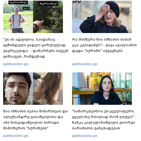
"ეს ის ადგილია, საიდანაც
რა მისწერა ნია იმნაძის ბიძამ
გუშინდელი ვიდეო ვირუსულად
ეკა კუპატაძეს? - გიგა ავალიანის
გავრცელდა.... დანარჩენი თქვენ
დედა "სქრინს" აქვეყნებს
განსაჯეთ, რამდენად
შესაძლებელია აქ ადამიანის
palitravideo.ge
palitravideo.ge
გადავარდნა" - რა კადრებს
აქვეყნებს კობა ახალაძე
მლეთიდან, სადაც 12 წლის წინ
გურამ დადიანიძე გაუჩინარდა?
ნია იმნაძის ბებია მიმართვას და
"სა­მარ­ცხვი­ნოა ეს ყვე­ლა­ფე­რი,
ალექსანდრე გაბაშვილისა და
ყვე­ლა­ზე რბი­ლად რომ ვთქვა!" -
ანი ნასყიდაშვილის პირადი
ნანკა კალატოზიშვილი გიორგი
მიმოწერის "სქრინებს"
ბარამიძის განცხადებას
ავრცელებს
ეხმაურება
palitravideo.ge
palitravideo.ge