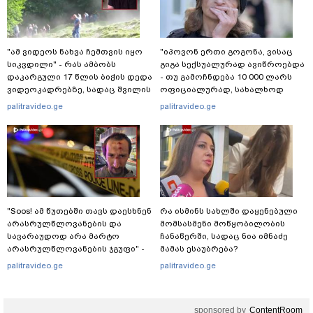
"ამ ვიდეოს ნახვა ჩემთვის იყო
"იპოვონ ერთი გოგონა, ვისაც
სიკვდილი" - რას ამბობს
გიგა სექსუალურად ავიწროებდა
დაკარგული 17 წლის ბიჭის დედა
- თუ გამოჩნდება 10 000 ლარს
ვიდეოკადრებზე, სადაც შვილის
ოფიციალურად, სახალხოდ
განწირული ვედრების ხმა
გადავცემ" - ეკა კუპატაძე
palitravideo.ge
palitravideo.ge
ამოიცნო
განცხადებას ავრცელებს
"Soos! ამ წუთებში თავს დაესხნენ
რა ისმინს სახლში დაყენებული
არასრულწლოვანების და
მომსასმენი მოწყობილობის
სავარაუდოდ არა მარტო
ჩანაწერში, სადაც ნია იმნაძე
არასრულწლოვანების ჯგუფი" -
მამას ესაუბრება?
რა ინფორმაციას ავრცელებს
palitravideo.ge
palitravideo.ge
ადვოკატი?
sponsored by
ContentRoom