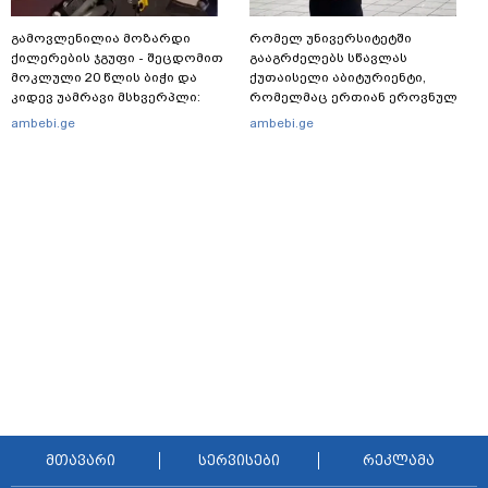
გამოვლენილია მოზარდი
რომელ უნივერსიტეტში
ქილერების ჯგუფი - შეცდომით
გააგრძელებს სწავლას
მოკლული 20 წლის ბიჭი და
ქუთაისელი აბიტურიენტი,
კიდევ უამრავი მსხვერპლი:
რომელმაც ერთიან ეროვნულ
რომელ ქვეყნამდე მივიდა
გამოცდებზე, ყველა საგანში
ambebi.ge
ambebi.ge
კვალი მასშტაბური
მაქსიმალური ქულა მიიღო
სპეცოპერაციის შემდეგ
მთავარი
სერვისები
რეკლამა