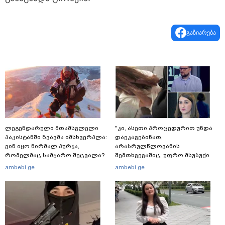
გაზიარება
ლეგენდარული მთამსვლელი
"კი, ასეთი პროცედურით უნდა
პაკისტანში ზვავმა იმსხვერპლა:
დაეკავებინათ,
ვინ იყო ნირმალ პურჯა,
არასრულწლოვანის
რომელმაც სამყარო შეცვალა?
შემთხვევაშიც, უფრო მსუბუქი
ვარიანტი ძნელი
ambebi.ge
ambebi.ge
წარმოსადგენია... ბუნდოვანია,
რატომ აღსრულდა განჩინება
ღამე" - იურისტები