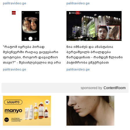
სასმელებს - რა დეტალებს
ლაივის დროს - რას ამბობს
palitravideo.ge
palitravideo.ge
ასაჯაროებს ფინანსთა
მომხდარზე მექსიკის პოლიცია
სამინისტროს საგამოძიებო
სამსახური?
"რატომ იყრება პირად
ნია იმნაძეს და ანასტასია
მესენჯერში რაღაც გაუგებარი
ბერუაშვილს ბრალდება
ფოტოები, როგორ დავაღწიო
წარედგინათ - რამდენ წლიანი
თავი?" - შესაძლებელია თუ არა
პატიმრობა ემუქრებათ
ამ ფუნქციის წაშლა?
არასრულწლოვნებს?
palitravideo.ge
palitravideo.ge
sponsored by
ContentRoom