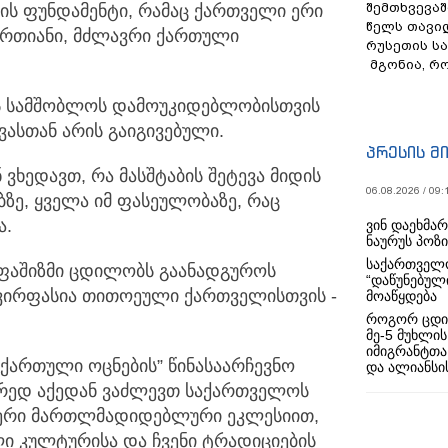
შემთხვევაშ
ის ფუნდამენტი, რამაც ქართველი ერი
წელს თავი
ერთიანი, მძლავრი ქართული
რუსეთის ს
მგონია, რ
ს სამშობლოს დამოუკიდებლობისთვის
სთან არის გაიგივებული.
პრესის მ
ვხედავთ, რა მასშტაბის შეტევა მიდის
06.08.2026 / 09:
ზე, ყველა იმ ფასეულობაზე, რაც
ა.
ვინ დაეხმა
ნაურუს პოზ
საქართველო
აშიზმი ცდილობს გაანადგუროს
“დაწუნებულ
ვირფასია თითოეული ქართველისთვის -
მოაწყდება
როგორ ცდი
მე-5 მუხლის
იმიგრანტთა
“ქართული ოცნების” წინასაარჩევნო
და ალიანსის
ორედ აქედან ვაძლევთ საქართველოს
იერი მართლმადიდებლური ეკლესიით,
ი კულტურისა და ჩვენი ტრადიციების