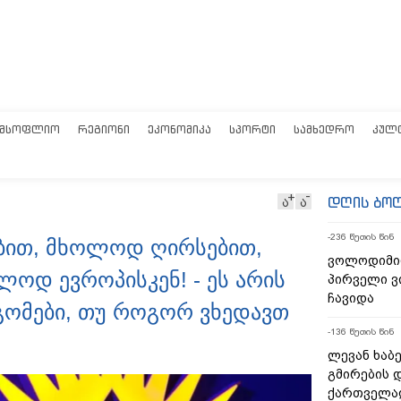
ᲛᲡᲝᲤᲚᲘᲝ
ᲠᲔᲒᲘᲝᲜᲘ
ᲔᲙᲝᲜᲝᲛᲘᲙᲐ
ᲡᲞᲝᲠᲢᲘ
ᲡᲐᲛᲮᲔᲓᲠᲝ
ᲙᲣᲚ
დღის ბო
ა
ა
-236 წუთის წინ
ობით, მხოლოდ ღირსებით,
ვოლოდიმი
დ ევროპისკენ! - ეს არის
პირველი ვ
ჩავიდა
გომები, თუ როგორ ვხედავთ
-136 წუთის წინ
ლევან ხაბე
გმირების დ
ქართველად