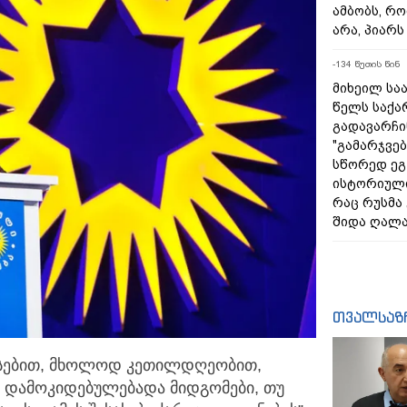
ამბობს, რო
არა, პიარ
-134 წუთის წინ
მიხეილ საა
წელს საქ
გადავარჩინ
"გამარჯვებ
სწორედ ეგ
ისტორიულ
რაც რუსმა
შიდა ღალა
თვალსაზ
სებით, მხოლოდ კეთილდღეობით,
დამოკიდებულებადა მიდგომები, თუ