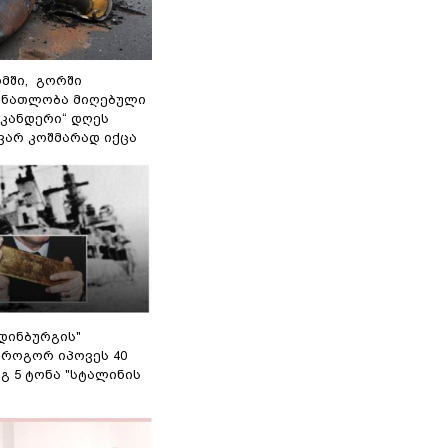
მში, გორში
 ნათლობა მიღებული
სკანდერი“ დღეს
ვარ კოშმარად იქცა
დინბურგის"
 როგორ იპოვეს 40
გ 5 ტონა "სტალინის