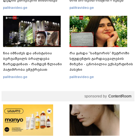
დედის ემოციური მიმართვა
ხომ არ იცით რატომ?! იქნებ
იმიტომ რომ თავად
palitravideo.ge
palitravideo.ge
დაუკვეთეს?!“ – ნიკო
კვარაცხელიას დედა
განცხადებას ავრცელებს
ნია იმნაძეს და ანასტასია
რა გახდა “სამგორის” მეტროში
ბერუაშვილს ბრალდება
სტუდენტის გარდაცვალების
წარედგინათ - რამდენ წლიანი
მიზეზი - ცნობილია ექსპერტიზის
პატიმრობა ემუქრებათ
პასუხი
არასრულწლოვნებს?
palitravideo.ge
palitravideo.ge
sponsored by
ContentRoom