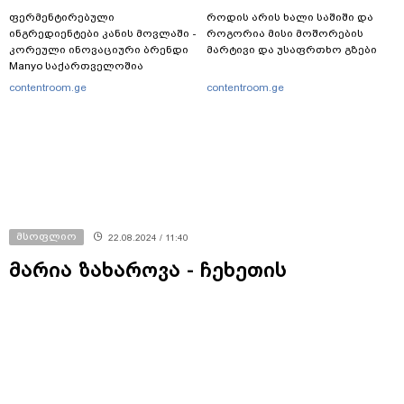
ფერმენტირებული
როდის არის ხალი საშიში და
ინგრედიენტები კანის მოვლაში -
როგორია მისი მოშორების
კორეული ინოვაციური ბრენდი
მარტივი და უსაფრთხო გზები
Manyo საქართველოშია
contentroom.ge
contentroom.ge
მსოფლიო
22.08.2024 / 11:40
მარია ზახაროვა - ჩეხეთის
პრეზიდენტის განცხადება, რომ
„ჩრდილოეთის ნაკადის“ გაზსადენი
უკრაინის უკრაინის ლეგიტიმური
სამიზნე იყო, „ალ-ქაიდასა“ და