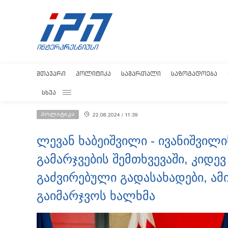
ᲛᲗᲐᲕᲐᲠᲘ
ᲞᲝᲚᲘᲢᲘᲙᲐ
ᲡᲐᲛᲐᲠᲗᲐᲚᲘ
ᲡᲐᲖᲝᲒᲐᲓᲝᲔᲑᲐ
ᲡᲮᲕᲐ
პოლიტიკა
22.08.2024 / 11:39
ლევან ხაბეიშვილი - ივანიშვი
გამარჯვების შემთხვევაში, კიდე
გაძვირებული გადასახადები, ამ
გაიმარჯვოს ხალხმა