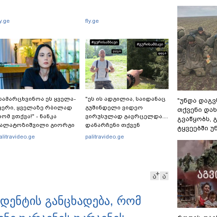
ly.ge
fly.ge
სა­მარ­ცხვი­ნოა ეს ყვე­ლა­
"ეს ის ადგილია, საიდანაც
"უნდა დაგვ
ე­რი, ყვე­ლა­ზე რბი­ლად
გუშინდელი ვიდეო
თქვენი დახ
ომ ვთქვა!" - ნანკა
ვირუსულად გავრცელდა....
გვაწყობს,
კალატოზიშვილი გიორგი
დანარჩენი თქვენ
ტყვეებში უ
არამიძის განცხადებას
განსაჯეთ, რამდენად
alitravideo.ge
palitravideo.ge
ხმაურება
შესაძლებელია აქ
ადამიანის გადავარდნა" -
რა კადრებს აქვეყნებს
კობა ახალაძე მლეთიდან,
ა
ა
სადაც 12 წლის წინ გურამ
დადიანიძე გაუჩინარდა?
იდენტის განცხადება, რომ