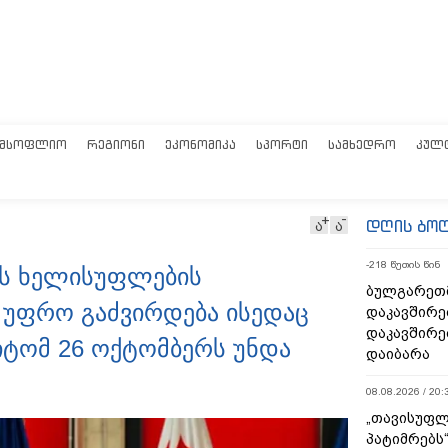
ᲛᲡᲝᲤᲚᲘᲝ
ᲠᲔᲒᲘᲝᲜᲘ
ᲔᲙᲝᲜᲝᲛᲘᲙᲐ
ᲡᲞᲝᲠᲢᲘ
ᲡᲐᲛᲮᲔᲓᲠᲝ
ᲙᲣᲚ
დღის ბო
ა
ა
-218 წუთის წინ
ლის ხელისუფლების
ბულგარეთ
ვ უფრო გაძვირდება ისედაც
დაკავშირე
დაკავშირე
იტომ 26 ოქტომბერს უნდა
დაიბარა
08.08.2026 / 20:
„თავისუფლ
პატიმრებს