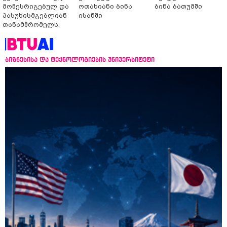
მოწესრიგებულ და
ოთახიანი ბინა
ბინა ბათუმში
პასუხისმგებლიან
ისანში
თანამშრომელს.
ბიზნესისა და ტექნოლოგიების უნივერსიტეტი