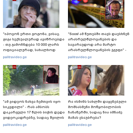
"იპოვონ ერთი გოგონა, ვისაც
"Soos! ამ წუთებში თავს დაესხნენ
გიგა სექსუალურად ავიწროებდა
არასრულწლოვანების და
- თუ გამოჩნდება 10 000 ლარს
სავარაუდოდ არა მარტო
ოფიციალურად, სახალხოდ
არასრულწლოვანების ჯგუფი" -
გადავცემ" - ეკა კუპატაძე
რა ინფორმაციას ავრცელებს
palitravideo.ge
palitravideo.ge
განცხადებას ავრცელებს
ადვოკატი?
"ამ ვიდეოს ნახვა ჩემთვის იყო
რა ისმინს სახლში დაყენებული
სიკვდილი" - რას ამბობს
მომსასმენი მოწყობილობის
დაკარგული 17 წლის ბიჭის დედა
ჩანაწერში, სადაც ნია იმნაძე
ვიდეოკადრებზე, სადაც შვილის
მამას ესაუბრება?
განწირული ვედრების ხმა
palitravideo.ge
palitravideo.ge
ამოიცნო