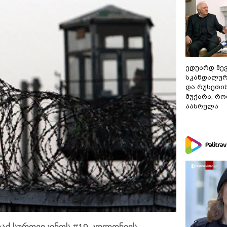
ედუარდ შე
სკანდალურ
და რუსეთი
მუქარა, რო
აასრულა