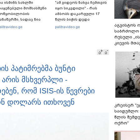
ა ისმინს სახლში
"ამ ვიდეოს ნახვა ჩემთვის
აყენებული მომსასმენი
იყო სიკვდილი" - რას
მოწყობილობის
ამბობს დაკარგული 17
ანაწერში, სადაც ნია
წლის ბიჭის დედა
მნაძე მამას ესაუბრება?
ვიდეოკადრებზე, სადაც
აგვისტოს ო
alitravideo.ge
palitravideo.ge
შვილის განწირული
საბრძოლო
ვედრების ხმა ამოიცნო
რუსული „ი
კიევის მთა
ა
ა
ს პატიმრებმა ბუნტი
, არის მსხვერპლი -
ბენ, რომ ISIS-ის წევრები
იონ დოლარს ითხოვენ
კრეისერ "ე
საიდუმლო:
წლის შემდე
ოქრო"