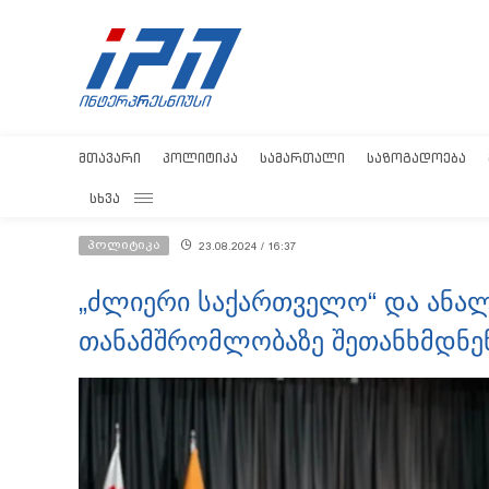
ᲛᲗᲐᲕᲐᲠᲘ
ᲞᲝᲚᲘᲢᲘᲙᲐ
ᲡᲐᲛᲐᲠᲗᲐᲚᲘ
ᲡᲐᲖᲝᲒᲐᲓᲝᲔᲑᲐ
ᲡᲮᲕᲐ
პოლიტიკა
23.08.2024 / 16:37
„ძლიერი საქართველო“ და ანალი
თანამშრომლობაზე შეთანხმდნე