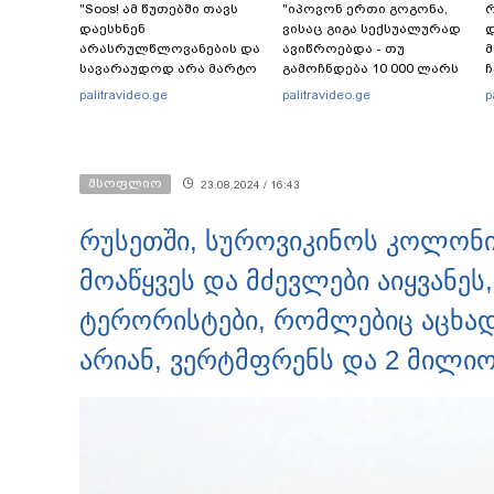
"Soos! ამ წუთებში თავს
"იპოვონ ერთი გოგონა,
რ
დაესხნენ
ვისაც გიგა სექსუალურად
დ
არასრულწლოვანების და
ავიწროებდა - თუ
სავარაუდოდ არა მარტო
გამოჩნდება 10 000 ლარს
ჩ
არასრულწლოვანების
ოფიციალურად,
ი
palitravideo.ge
palitravideo.ge
p
ჯგუფი" - რა ინფორმაციას
სახალხოდ გადავცემ" - ეკა
ავრცელებს ადვოკატი?
კუპატაძე განცხადებას
ავრცელებს
მსოფლიო
23.08.2024 / 16:43
რუსეთში, სუროვიკინოს კოლონიი
მოაწყვეს და მძევლები აიყვანეს
ტერორისტები, რომლებიც აცხადე
არიან, ვერტმფრენს და 2 მილ