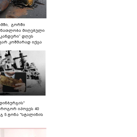
მში, გორში
 ნათლობა მიღებული
სკანდერი“ დღეს
ვარ კოშმარად იქცა
დინბურგის"
 როგორ იპოვეს 40
გ 5 ტონა "სტალინის