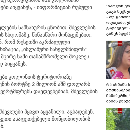
აქ სუროვიკინოს #19 კოლონიის
"იპოვონ ერ
ბი აიყვანეს, - ინფორმაციას რუსული
გიგა სექს
- თუ გამოჩ
ოფიციალურ
ების სამსახურის ცნობით, მძევლების
გადავცემ" 
განცხადებ
ს სხდომაზე. წინასწარი მონაცემებით,
ნ, რომ რუსეთში აკრძალული
ზაცია, „ისლამური სახელმწიფოს“
ლ მცირე სამი თანამშრომელი მოკლეს,
 აიყვანეს.
რები კოლონიის ტერიტორიაზე
ენის ბორტზე 2 მილიონ აშშ დოლარს
რა ისმინს 
მომსასმენ
ნი ვერტმფრენს დაედევნებიან, მძევლების
ჩანაწერში,
მამას ესაუ
ძევლები ჰყავთ აყვანილი, აცხადებენ,
აკეთი ასაფეთქებელი მოწყობილობის
ნ.