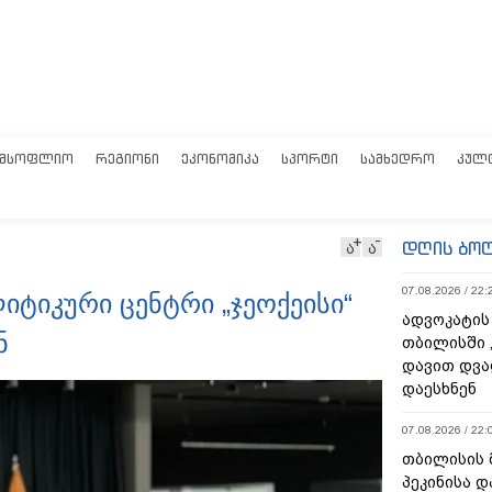
ᲛᲡᲝᲤᲚᲘᲝ
ᲠᲔᲒᲘᲝᲜᲘ
ᲔᲙᲝᲜᲝᲛᲘᲙᲐ
ᲡᲞᲝᲠᲢᲘ
ᲡᲐᲛᲮᲔᲓᲠᲝ
ᲙᲣᲚ
დღის ბო
ა
ა
07.08.2026 / 22:
ტიკური ცენტრი „ჯეოქეისი“
ადვოკატის
ნ
თბილისში 
დავით დვა
დაესხნენ
07.08.2026 / 22:
თბილისის 
პეკინისა დ