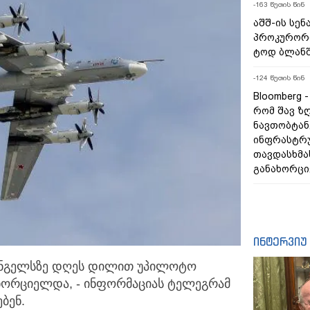
-163 წუთის წინ
აშშ-ის სე
პროკურორი
ტოდ ბლანშ
-124 წუთის წინ
Bloomberg 
რომ შავ ზ
ნავთობტან
ინფრასტრ
თავდასხმა
განახორც
ინტერვიუ
 ენგელსზე დღეს დილით უპილოტო
ნხორციელდა,
- ინფორმაციას ტელეგრამ
ბენ.