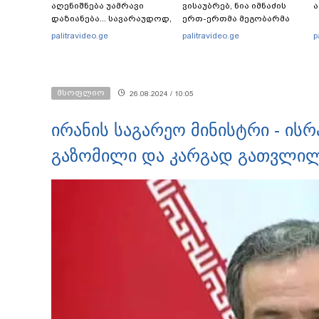
აღენიშნება უამრავი
ვისაუბრებ, ნია იმნაძის
დაზიანება... სავარაუდოდ,
ერთ-ერთმა მეგობარმა
ეძებდნენ ან დებდნენ
გამომიგზავნა..." - ეკა
palitravideo.ge
palitravideo.ge
p
ნარკოტიკს" - რას ჰყვება
კუპატაძე
ადვოკატი კურიერზე,
რომელსაც
არასრულწლოვანები
მსოფლიო
26.08.2024 / 10:05
ფიზიკურად
გაუსწორდნენ?
ირანის საგარეო მინისტრი - ისრ
გაზომილი და კარგად გათვლილ