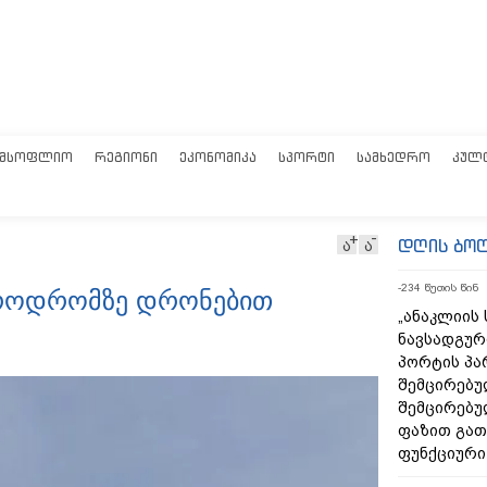
ᲛᲡᲝᲤᲚᲘᲝ
ᲠᲔᲒᲘᲝᲜᲘ
ᲔᲙᲝᲜᲝᲛᲘᲙᲐ
ᲡᲞᲝᲠᲢᲘ
ᲡᲐᲛᲮᲔᲓᲠᲝ
ᲙᲣᲚ
დღის ბო
ა
ა
-234 წუთის წინ
აეროდრომზე დრონებით
„ანაკლიის
ნავსადგურ
პორტის პა
შემცირებუ
შემცირებუ
ფაზით გა
ფუნქციური