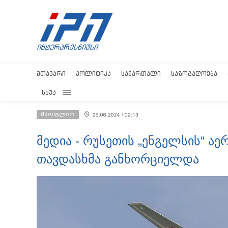
ᲛᲗᲐᲕᲐᲠᲘ
ᲞᲝᲚᲘᲢᲘᲙᲐ
ᲡᲐᲛᲐᲠᲗᲐᲚᲘ
ᲡᲐᲖᲝᲒᲐᲓᲝᲔᲑᲐ
ᲡᲮᲕᲐ
მსოფლიო
26.08.2024 / 09:13
მედია - რუსეთის „ენგელსის“ 
თავდასხმა განხორციელდა