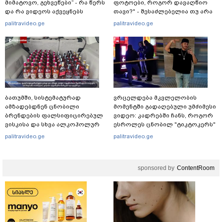
მიმატოვო, გეხვეწები” - რა წერს
ფოტოები, როგორ დავაღწიო
და რა ვიდეოს აქვეყნებს
თავი?" - შესაძლებელია თუ არა
ადვოკატი, ტარიელ კაკაბაძე?
ამ ფუნქციის წაშლა?
palitravideo.ge
palitravideo.ge
ბათუმში, სისტემატურად
ვრცელდება მკვლელობის
ამზადებდნენ ცნობილი
მომენტში გადაღებული უმძიმესი
ბრენდების ფალსიფიცირებულ
ვიდეო: კადრებში ჩანს, როგორ
ვისკისა და სხვა ალკოჰოლურ
ესროლეს ცნობილ "ტიკტოკერს"
სასმელებს - რა დეტალებს
ლაივის დროს - რას ამბობს
palitravideo.ge
palitravideo.ge
ასაჯაროებს ფინანსთა
მომხდარზე მექსიკის პოლიცია
სამინისტროს საგამოძიებო
სამსახური?
sponsored by
ContentRoom