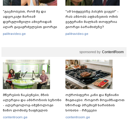
"გაცნობებთ, რომ მე და
"ამ სიტყვებზე პასუხს ვაგებ!" -
ადვოკატი მარიამ
რას ამბობს აფხაზეთის ომის
დურგლიშვილი ამიერიდან
ვეტერანი მალხაზ თოფურია
აღარ გავაგრძელებთ გიორგი
გიორგი ბარამიძეზე?
ჭიღლაძის ინტერესების დაცვას"
palitravideo.ge
palitravideo.ge
- ადვოკატი ლაშა კაპანაძე
განცხადებას ავრცელებს
sponsored by
ContentRoom
მწერების ნაკბენები, მზის
ოქროსფერი კანი და წვნიანი
ალერგია და ამბროზიის სეზონი
შიგთავსი: როგორ მოვამზადოთ
- ალერგოლოგ-იმუნოლოგი
სწორად პრემიუმ ხარისხის
ნინო ლომიძე ზაფხულის
სოსისი - რჩევები
ალერგიებზე
„შეფმაისტერის“
contentroom.ge
contentroom.ge
ტექნოლოგისგან