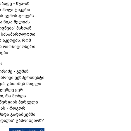
ნაბდე - სუს-ის
ა პოლიტიკური
ს გემოს ტოვებს -
ა ნიკა მელიას
„ოცნება“ მასთან
 სასამართლოთი
 აკეთებს, რომ
ს ოპოზიციონერი
სები
26
რიძე - გუშინ
ბრივი ექსპერიმენტი
და გათიშეს მთელი
დღემდე ვერ
თ, რა მოხდა
ნერგიის პირველი
ას - როგორ
შიდა გადამცემმა
კდაუნი“ გამოიწვიოს?
ყველა სიახლე