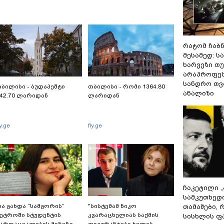
რატომ ჩაბ
მესამედ: ს
ხარვეზი თუ
არაპროფეს
სანდრო თ
ბილისი - ბუდაპეშტი
თბილისი - რომი 1364.80
ანალიზი
42.70 ლარიდან
ლარიდან
ly.ge
fly.ge
ჩაკეტილი 
სამკუთხედ
ა გახდა “სამგორის”
"სისტემამ ნიკო
თამაშები,
ეტროში სტუდენტის
კვარაცხელიას საქმის
სისხლის ფ