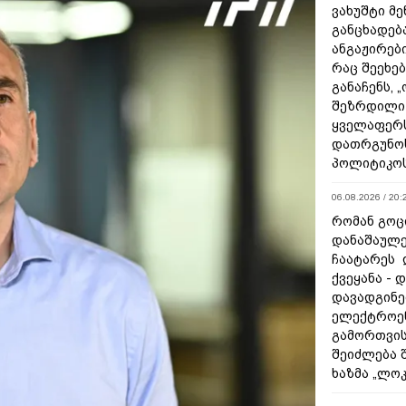
ვახუშტი მე
განცხადებ
ანგაჟირები
რაც შეეხებ
განაჩენს, 
შეზრდილი
ყველაფერს
დათრგუნო
პოლიტიკო
06.08.2026 / 20:
რომან გოცი
დანაშაულე
ჩაატარეს 
ქვეყანა - 
დავადგინე
ელექტროე
გამორთვის
შეიძლება 
ხაზმა „ლო