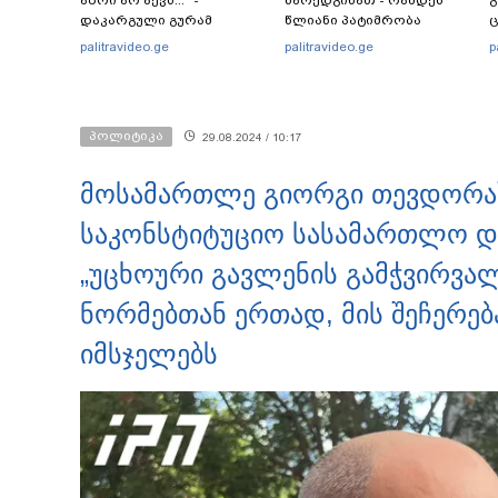
აზრი არ აქვს..." -
წარედგინათ - რამდენ
გ
დაკარგული გურამ
წლიანი პატიმრობა
ც
დადიანიძის დედის
ემუქრებათ
პ
palitravideo.ge
palitravideo.ge
p
ემოციური მიმართვა
არასრულწლოვნებს?
პოლიტიკა
29.08.2024 / 10:17
მოსამართლე გიორგი თევდორაშ
საკონსტიტუციო სასამართლო 
„უცხოური გავლენის გამჭვირვალ
ნორმებთან ერთად, მის შეჩერებ
იმსჯელებს