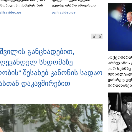
არდაცვალების მიზეზი -
ფიგურანტები ხელის
ნობილია ექსპერტიზის
გულზე ატარა არაერთი
ასუხი
წელი! ხომ არ იცით
alitravideo.ge
palitravideo.ge
რატომ?! იქნებ იმიტომ
რომ თავად დაუკვეთეს?!“
– ნიკო კვარაცხელიას
დედა განცხადებას
ა
ა
ავრცელებს
ვილის განცხადებით,
„ოქტომბრი
დღევანდელ სხდომაზე
არჩევანის 
„ორ სკამზე
ობის“ შესახებ კანონის სადაო
შესაძლებლ
დასრულდეს
ასთან დაკავშირებით
მირიანაშვ