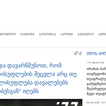
ᲛᲡᲝᲤᲚᲘᲝ
ᲠᲔᲒᲘᲝᲜᲘ
ᲔᲙᲝᲜᲝᲛᲘᲙᲐ
ᲡᲞᲝᲠᲢᲘ
ᲡᲐᲛᲮᲔᲓᲠᲝ
ᲙᲣᲚ
დღის ბო
ა
ა
-172 წუთის წინ
და დავარწმუნოთ, რომ
ირანის პა
ლისუფლების შეცვლა არც თუ
თავმჯდომა
თეატრალუ
ელისუფლება დავალებებს
გამუდმები
შეასრულეთ
ბესგან“ იღებს
მეტი თეატ
06.08.2026 / 23: