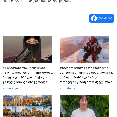
ჩაძიროს“, - აღნიშნა ბორელმა.
გაზიარება
გამოვლენილია მოზარდი
ლეგენდარული მთამსვლელი
ქილერების ჯგუფი - შეცდომით
პაკისტანში ზვავმა იმსხვერპლა:
მოკლული 20 წლის ბიჭი და
ვინ იყო ნირმალ პურჯა,
კიდევ უამრავი მსხვერპლი:
რომელმაც სამყარო შეცვალა?
რომელ ქვეყნამდე მივიდა
ambebi.ge
ambebi.ge
კვალი მასშტაბური
სპეცოპერაციის შემდეგ