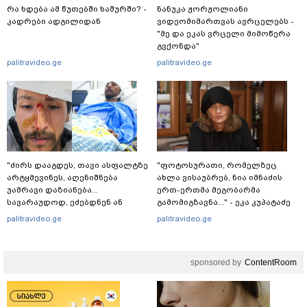
რა ხდება ამ წუთებში ხაშურში? -
ნანუკა ჟორჟოლიანი
კადრები ადგილიდან
ვიდეომიმართვას ავრცელებს -
"მე და ეკას ვრცელი მიმოწერა
გვქონდა"
palitravideo.ge
palitravideo.ge
"ძირს დააგდეს, თავი ასფალტზე
"ფოტოსურათი, რომელზეც
არტყმევინეს, აღენიშნება
ახლა ვისაუბრებ, ნია იმნაძის
უამრავი დაზიანება...
ერთ-ერთმა მეგობარმა
სავარაუდოდ, ეძებდნენ ან
გამომიგზავნა..." - ეკა კუპატაძე
დებდნენ ნარკოტიკს" - რას
palitravideo.ge
palitravideo.ge
ჰყვება ადვოკატი კურიერზე,
რომელსაც
არასრულწლოვანები
sponsored by
ContentRoom
ფიზიკურად გაუსწორდნენ?