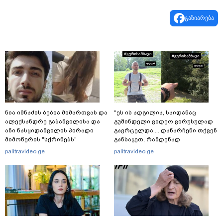
გაზიარება
ნია იმნაძის ბებია მიმართვას და
"ეს ის ადგილია, საიდანაც
ალექსანდრე გაბაშვილისა და
გუშინდელი ვიდეო ვირუსულად
ანი ნასყიდაშვილის პირადი
გავრცელდა.... დანარჩენი თქვენ
მიმოწერის "სქრინებს"
განსაჯეთ, რამდენად
ავრცელებს
შესაძლებელია აქ ადამიანის
palitravideo.ge
palitravideo.ge
გადავარდნა" - რა კადრებს
აქვეყნებს კობა ახალაძე
მლეთიდან, სადაც 12 წლის წინ
გურამ დადიანიძე გაუჩინარდა?