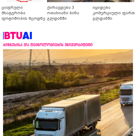
ციფრული
ქირავდება 3
იყიდება
მხატვრობა
ოთახიანი ბინა
კომერციული ფართ
ფოტოშოპის მცოდნე
გლდანში
გლდანში
ბიზნესისა და ტექნოლოგიების უნივერსიტეტი