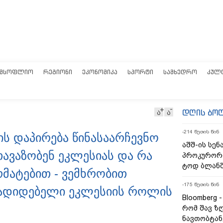
ᲛᲡᲝᲤᲚᲘᲝ
ᲠᲔᲒᲘᲝᲜᲘ
ᲔᲙᲝᲜᲝᲛᲘᲙᲐ
ᲡᲞᲝᲠᲢᲘ
ᲡᲐᲛᲮᲔᲓᲠᲝ
ᲙᲣᲚ
დღის ბო
ა
ა
-214 წუთის წინ
ლის დაპირება წინასაარჩევნო
აშშ-ის სე
თავაზობენ ეკლესიას და რა
პროკურორი
ტოდ ბლანშ
მატებით - ვემხრობით
-175 წუთის წინ
ადიდებელი ეკლესიის როლის
Bloomberg 
რომ შავ ზ
ნავთობტან