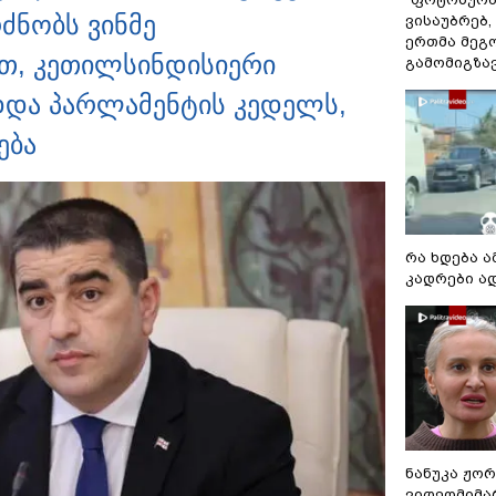
ძნობს ვინმე
ვისაუბრებ,
ერთმა მეგ
ით, კეთილსინდისიერი
გამომიგზავნ
დდა პარლამენტის კედელს,
ება
რა ხდება ა
კადრები ა
ნანუკა ჟო
ვიდეომიმა