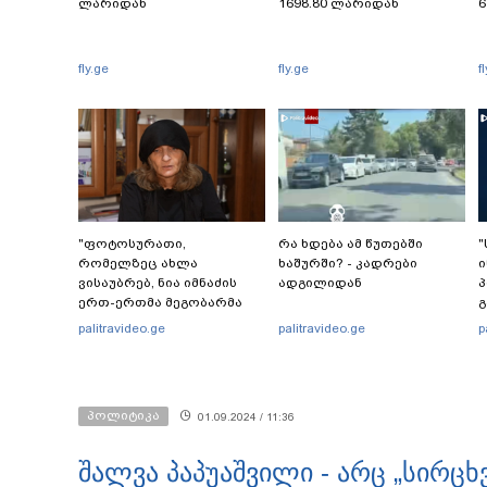
ლარიდან
1698.80 ლარიდან
6
fly.ge
fly.ge
f
"ფოტოსურათი,
რა ხდება ამ წუთებში
"
რომელზეც ახლა
ხაშურში? - კადრები
ი
ვისაუბრებ, ნია იმნაძის
ადგილიდან
პ
ერთ-ერთმა მეგობარმა
გ
გამომიგზავნა..." - ეკა
palitravideo.ge
palitravideo.ge
p
კუპატაძე
ს
რ
ი
პოლიტიკა
01.09.2024 / 11:36
შალვა პაპუაშვილი - არც „სირც