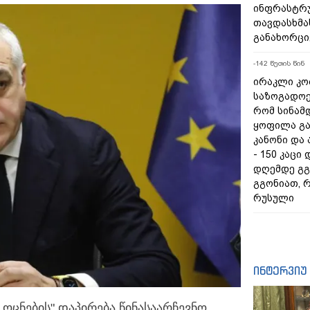
ინფრასტრ
თავდასხმა
განახორც
-142 წუთის წინ
ირაკლი კობ
საზოგადოებ
რომ სინამ
ყოფილა გ
კანონი და
- 150 კაცი
დღემდე გგ
გგონიათ, რ
რუსული
ინტერვიუ
ოცნების" დაპირება წინასაარჩევნო