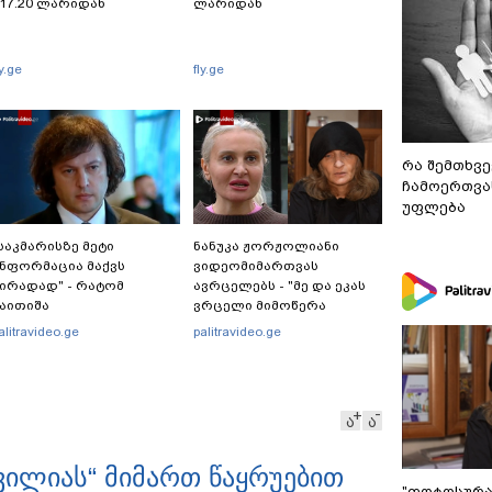
17.20 ლარიდან
ლარიდან
ly.ge
fly.ge
რა შემთხვე
ჩამოერთვა
უფლება
საკმარისზე მეტი
ნანუკა ჟორჟოლიანი
ნფორმაცია მაქვს
ვიდეომიმართვას
ირადად" - რატომ
ავრცელებს - "მე და ეკას
აითიშა
ვრცელი მიმოწერა
ელექტროენერგია
გვქონდა"
alitravideo.ge
palitravideo.ge
აქართველოს მასშტაბით
ამდენჯერმე: რას ამბობს
რაკლი კობახიძე?
ა
ა
ხვილიას“ მიმართ წაყრუებით
"ფოტოსურა