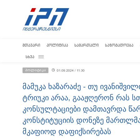
ᲛᲗᲐᲕᲐᲠᲘ
ᲞᲝᲚᲘᲢᲘᲙᲐ
ᲡᲐᲛᲐᲠᲗᲐᲚᲘ
ᲡᲐᲖᲝᲒᲐᲓᲝᲔᲑᲐ
ᲡᲮᲕᲐ
პოლიტიკა
01.09.2024 / 11:30
მამუკა ხაზარაძე - თუ ივანიშვი
ტრიუკი არაა, გააჟღერონ რას ს
კონსულტაციები დამთავრდა წარ
კონსტიტუციის დონეზე მართლმ
მკაფიოდ დაფიქსირებას