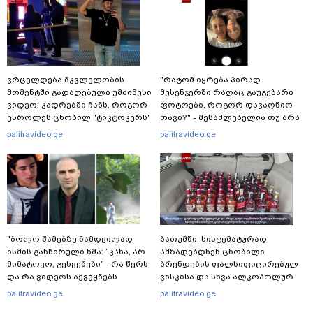
ვრცელდება მკვლელობის
"რატომ იყრება პირად
მომენტში გადაღებული უმძიმესი
მესენჯერში რაღაც გაუგებარი
ვიდეო: კადრებში ჩანს, როგორ
ფოტოები, როგორ დავაღწიო
ესროლეს ცნობილ "ტიკტოკერს"
თავი?" - შესაძლებელია თუ არა
ლაივის დროს - რას ამბობს
ამ ფუნქციის წაშლა?
palitravideo.ge
palitravideo.ge
მომხდარზე მექსიკის პოლიცია
"ბოლო წამებზე ნამდვილად
ბათუმში, სისტემატურად
ისმის განწირული ხმა: “კახა, არ
ამზადებდნენ ცნობილი
მიმატოვო, გეხვეწები” - რა წერს
ბრენდების ფალსიფიცირებულ
და რა ვიდეოს აქვეყნებს
ვისკისა და სხვა ალკოჰოლურ
ადვოკატი, ტარიელ კაკაბაძე?
სასმელებს - რა დეტალებს
palitravideo.ge
palitravideo.ge
ასაჯაროებს ფინანსთა