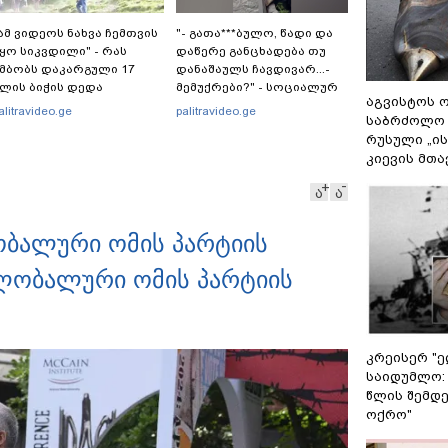
ამ ვიდეოს ნახვა ჩემთვის
"- გათა***ბულო, წადი და
ყო სიკვდილი" - რას
დაწერე განცხადება თუ
მბობს დაკარგული 17
დანაშაულს ჩავდივარ...-
ლის ბიჭის დედა
მემუქრები?" - სოციალურ
აგვისტოს ო
იდეოკადრებზე, სადაც
ქსელში სკანდალური
alitravideo.ge
palitravideo.ge
საბრძოლო
ვილის განწირული
კადრები ვრცელდება
რუსული „ი
ედრების ხმა ამოიცნო
კიევის მთა
ა
ა
ობალური ომის პარტიის
გლობალური ომის პარტიის
კრეისერ "ე
საიდუმლო:
წლის შემდე
ოქრო"