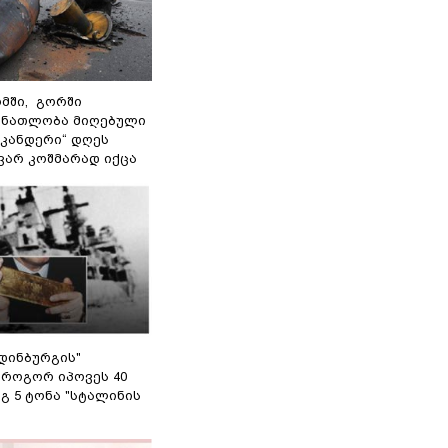
მში, გორში
 ნათლობა მიღებული
სკანდერი“ დღეს
ვარ კოშმარად იქცა
დინბურგის"
 როგორ იპოვეს 40
გ 5 ტონა "სტალინის