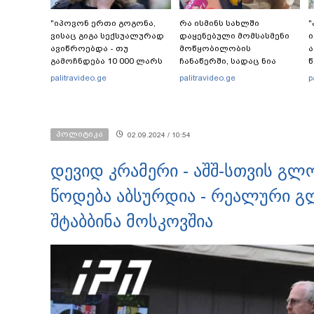
"იპოვონ ერთი გოგონა,
რა ისმინს სახლში
"
ვისაც გიგა სექსუალურად
დაყენებული მომსასმენი
ი
ავიწროებდა - თუ
მოწყობილობის
ა
გამოჩნდება 10 000 ლარს
ჩანაწერში, სადაც ნია
წ
ოფიციალურად,
იმნაძე მამას ესაუბრება?
ვ
palitravideo.ge
palitravideo.ge
p
სახალხოდ გადავცემ" - ეკა
შ
კუპატაძე განცხადებას
ვ
ავრცელებს
პოლიტიკა
02.09.2024 / 10:54
დევიდ კრამერი - აშშ-სთვის გლ
წოდება აბსურდია - რეალური 
შტაბბინა მოსკოვშია