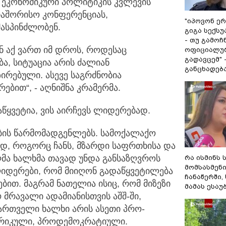
ა ეკონომიკური პოლიტიკის კვლევის
თაშორისო კონფერენციას,
"იპოვონ ერ
ასპინძლობენ.
გიგა სექს
- თუ გამოჩ
ენ აქ ვართ იმ დროს, როდესაც
ოფიციალურ
გადავცემ" 
ა, სიტუაცია არის ძალიან
განცხადებ
რებული. ასევე საგრძნობია
ებით“, - აღნიშნა კრამერმა.
წყვეტია, ვის აირჩევს ლიდერებად.
ბის წარმომადგენლებს. სამოქალაქო
დ, როგორც ჩანს, მზარდი საფრთხისა და
ლმა ხალხმა თავად უნდა განსაზღვროს
რა ისმინს 
მომსასმენ
ლიდერები, რომ მიიღონ გადაწყვეტილება
ჩანაწერში,
ით. მაგრამ ნათელია ისიც, რომ მიზეზი
მამას ესაუ
რავალი ადამიანისთვის აშშ-ში,
 ქართველი ხალხი არის ასეთი პრო-
რიკული, პროდემოკრატიული.