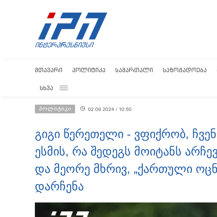
ᲛᲗᲐᲕᲐᲠᲘ
ᲞᲝᲚᲘᲢᲘᲙᲐ
ᲡᲐᲛᲐᲠᲗᲐᲚᲘ
ᲡᲐᲖᲝᲒᲐᲓᲝᲔᲑᲐ
ᲡᲮᲕᲐ
პოლიტიკა
02.09.2024 / 10:50
გიგი წერეთელი - ვფიქრობ, ჩვე
ესმის, რა შედეგს მოიტანს არჩე
და მეორე მხრივ, „ქართული ოც
დარჩენა