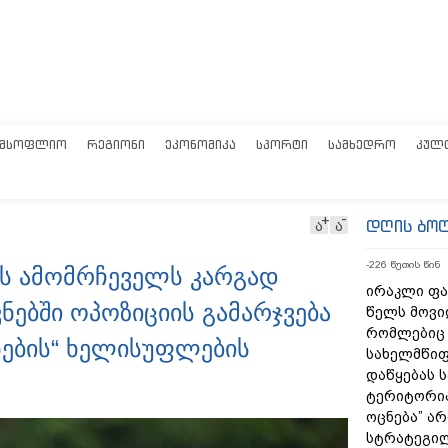
ᲛᲡᲝᲤᲚᲘᲝ
ᲠᲔᲒᲘᲝᲜᲘ
ᲔᲙᲝᲜᲝᲛᲘᲙᲐ
ᲡᲞᲝᲠᲢᲘ
ᲡᲐᲛᲮᲔᲓᲠᲝ
ᲙᲣᲚ
დღის ბო
ა
ა
-226 წუთის წინ
ნს ამომრჩეველს კარგად
ირაკლი ფა
ვნებში ოპოზიციის გამარჯვება
წელს მოვი
რომლებიც
ნების“ ხელისუფლების
სახელმწიფ
დაწყებას 
ტერიტორია
ოცნება” ა
სტრატეგილ