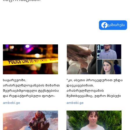
გაზიარება
საგარეჯოში,
"კი, ასეთი პროცედურით უნდა
არასრულწლოვანების მიმართ
დაეკავებინათ,
შეურაცხმყოფელი ტექსტებისა
არასრულწლოვანის
და რედაქტირებული ფოტო-
შემთხვევაშიც, უფრო მსუბუქი
ვიდეომასალის გავრცელების
ვარიანტი ძნელი
ambebi.ge
ambebi.ge
ფაქტზე, შსს განცხადებას
წარმოსადგენია... ბუნდოვანია,
ავრცელებს
რატომ აღსრულდა განჩინება
ღამე" - იურისტები