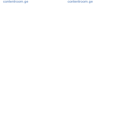
contentroom.ge
contentroom.ge
მთავარი
სერვისები
რეკლამა
თბილისი, იოსებიძის ქ. 49
(+995 32) 2 38 78 00
ipnnews@ipn.ge