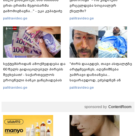
ერთ-ერთმა მეგობარმა
ვრცელდება სოციალურ
გამომიგზავნა..." - ეკა კუპატაძე
ქსელში?
palitravideo.ge
palitravideo.ge
სექტემბრიდან ამოქმედდება და
"ძირს დააგდეს, თავი ასფალტზე
60 წელს გადაცილებულ პირებს
არტყმევინეს, აღენიშნება
შეეხებათ! - საქართველოს
უამრავი დაზიანება...
ეროვნული ბანკი განცხადებას
სავარაუდოდ, ეძებდნენ ან
ავრცელებს
დებდნენ ნარკოტიკს" - რას
palitravideo.ge
palitravideo.ge
ჰყვება ადვოკატი კურიერზე,
რომელსაც
არასრულწლოვანები
sponsored by
ContentRoom
ფიზიკურად გაუსწორდნენ?