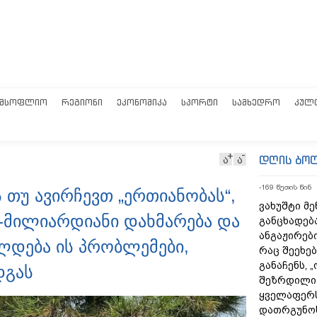
ᲛᲡᲝᲤᲚᲘᲝ
ᲠᲔᲒᲘᲝᲜᲘ
ᲔᲙᲝᲜᲝᲛᲘᲙᲐ
ᲡᲞᲝᲠᲢᲘ
ᲡᲐᲛᲮᲔᲓᲠᲝ
ᲙᲣᲚ
დღის ბო
ა
ა
-169 წუთის წინ
 თუ ავირჩევთ „ერთიანობას“,
ვახუშტი მე
4-მილიარდიანი დახმარება და
განცხადებ
ანგაჟირები
დება ის პრობლემები,
რაც შეეხებ
განაჩენს, 
დგას
შეზრდილი
ყველაფერს
დათრგუნო