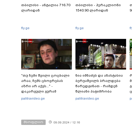
თბილისი - ანტალია 716.70
თბილისი - ჰერაკლიონი
თ
ლარიდან
1540.90 ლარიდან
9
fly.ge
fly.ge
f
"თუ ჩემი შვილი ცოცხალი
ნია იმნაძეს და ანასტასია
რ
არაა, ჩემს ცხოვრებას
ბერუაშვილს ბრალდება
მ
აზრი არ აქვს..." -
წარედგინათ - რამდენ
გ
დაკარგული გურამ
წლიანი პატიმრობა
ც
დადიანიძის დედის
ემუქრებათ
პ
palitravideo.ge
palitravideo.ge
p
ემოციური მიმართვა
არასრულწლოვნებს?
მსოფლიო
09.09.2024 / 12:16