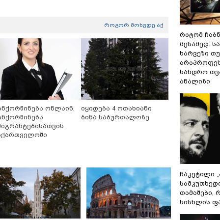
როგორ მოხვდე აქ
რატომ ჩაბ
მესამედ: ს
ხარვეზი თუ
არაპროფეს
სანდრო თ
ანალიზი
ანქორწინება ონლაინ,
იყიდება 4 ოთახიანი
ანქორწინება
ბინა საბურთალოზე
მიგრანტებისათვის
აქართველოში
ამოსვლის გარეშე
ჩაკეტილი 
სამკუთხედ
თამაშები,
სისხლის ფ