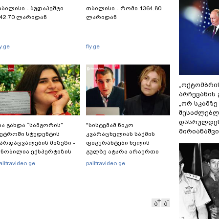
ბილისი - ბუდაპეშტი
თბილისი - რომი 1364.80
42.70 ლარიდან
ლარიდან
ly.ge
fly.ge
„ოქტომბრი
არჩევანის 
„ორ სკამზე
შესაძლებლ
დასრულდეს
ა გახდა “სამგორის”
"სისტემამ ნიკო
მირიანაშვ
ეტროში სტუდენტის
კვარაცხელიას საქმის
არდაცვალების მიზეზი -
ფიგურანტები ხელის
ნობილია ექსპერტიზის
გულზე ატარა არაერთი
ასუხი
წელი! ხომ არ იცით
alitravideo.ge
palitravideo.ge
რატომ?! იქნებ იმიტომ
რომ თავად დაუკვეთეს?!“
– ნიკო კვარაცხელიას
დედა განცხადებას
ა
ა
ავრცელებს